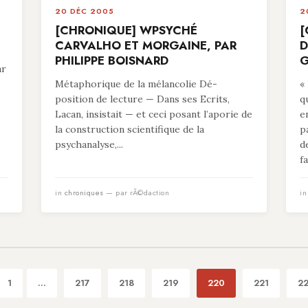
20 DÉC 2005
2
[CHRONIQUE] WPSYCHÉ
[
CARVALHO ET MORGAINE, PAR
D
PHILIPPE BOISNARD
G
ar
Métaphorique de la mélancolie Dé-
«
position de lecture — Dans ses Ecrits,
q
Lacan, insistait — et ceci posant l’aporie de
e
la construction scientifique de la
p
psychanalyse,...
d
fa
in
chroniques
— par rÃ©daction
i
1
...
217
218
219
220
221
2