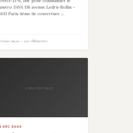
09951-13-6, 18€ pour commander le
uméro :JAVA 116 avenue Ledru-Rollin –
5011 Paris 4ème de couverture :...
n
Livres reçus
— par rÃ©daction
LIBR-CRITIQUE
5 DÉC 2005