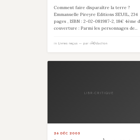
Comment faire disparaître la terre ?
Emmanuelle Pireyre Editions SEUIL, 234
pages , ISBN : 2-02-081987-2, 18€ 4ème 
couverture : Parmi les personnages de...
in
Livres reçus
— par rÃ©daction
LIBR-CRITIQUE
26 DÉC 2005