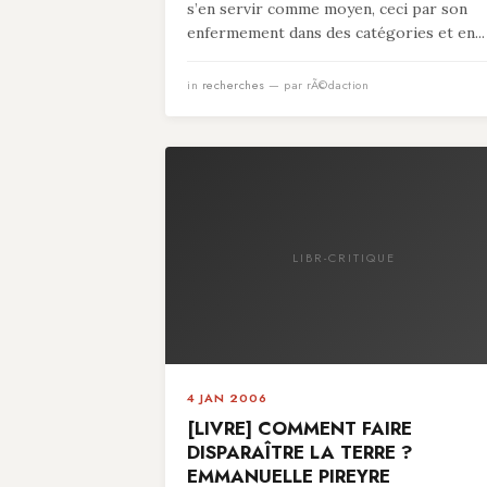
s’en servir comme moyen, ceci par son
enfermement dans des catégories et en...
in
recherches
— par rÃ©daction
LIBR-CRITIQUE
4 JAN 2006
[LIVRE] COMMENT FAIRE
DISPARAÎTRE LA TERRE ?
EMMANUELLE PIREYRE