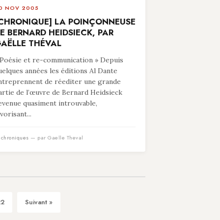
0 NOV 2005
CHRONIQUE] LA POINÇONNEUSE
E BERNARD HEIDSIECK, PAR
AËLLE THÉVAL
 Poésie et re-communication » Depuis
uelques années les éditions Al Dante
ntreprennent de réediter une grande
artie de l’œuvre de Bernard Heidsieck
evenue quasiment introuvable,
vorisant...
n
chroniques
— par Gaelle Theval
22
Suivant »