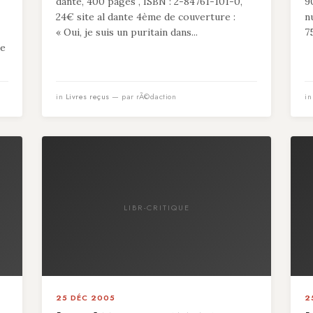
dante, 400 pages , ISBN : 2-84761-101-0,
9
24€ site al dante 4ème de couverture :
n
« Oui, je suis un puritain dans...
7
de
in
Livres reçus
— par rÃ©daction
i
LIBR-CRITIQUE
25 DÉC 2005
2