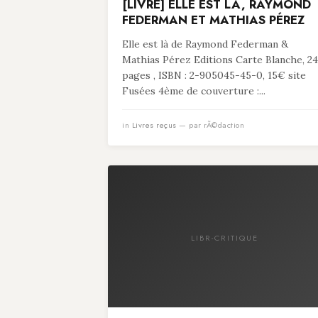
[LIVRE] ELLE EST LÀ, RAYMOND
FEDERMAN ET MATHIAS PÉREZ
Elle est là de Raymond Federman &
Mathias Pérez Editions Carte Blanche, 24
pages , ISBN : 2-905045-45-0, 15€ site
Fusées 4ème de couverture :...
in
Livres reçus
— par rÃ©daction
LIBR-CRITIQUE