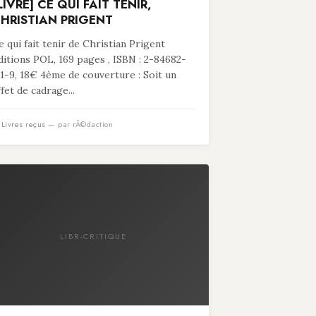
LIVRE] CE QUI FAIT TENIR,
HRISTIAN PRIGENT
e qui fait tenir de Christian Prigent
ditions POL, 169 pages , ISBN : 2-84682-
11-9, 18€ 4ème de couverture : Soit un
ffet de cadrage...
n
Livres reçus
— par rÃ©daction
LIBR-CRITIQUE