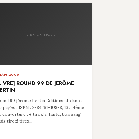
LIBR-CRITIQUE
 JAN 2006
LIVRE] ROUND 99 DE JERÔME
ERTIN
ound 99 jérôme bertin Editions al-dante
0 pages , ISBN : 2-84761-108-8, 13€ 4ème
e couverture : « tirez! il hurle, bon sang
is tirez! tirez...