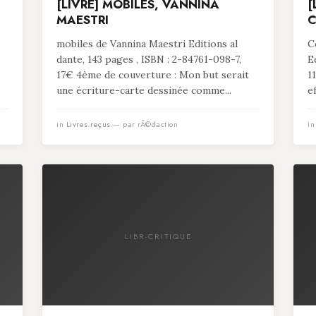
[LIVRE] MOBILES, VANNINA
[
MAESTRI
C
mobiles de Vannina Maestri Editions al
C
dante, 143 pages , ISBN : 2-84761-098-7,
E
17€ 4ème de couverture : Mon but serait
1
une écriture-carte dessinée comme...
e
in
Livres reçus
— par rÃ©daction
i
LIBR-CRITIQUE