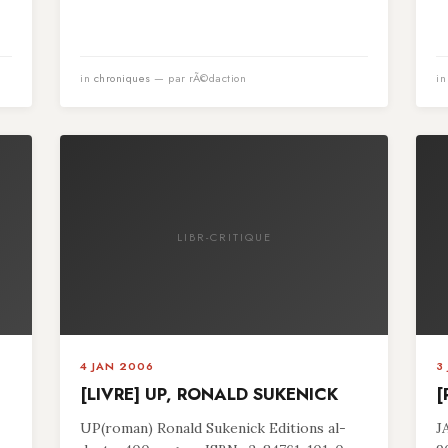
in
chroniques
— par rÃ©daction
i
LIBR-CRITIQUE
4 JAN 2006
3
[LIVRE] UP, RONALD SUKENICK
[
UP(roman) Ronald Sukenick Editions al-
J