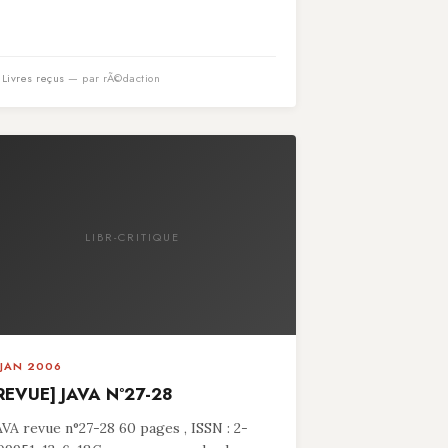
n
Livres reçus
— par rÃ©daction
LIBR-CRITIQUE
 JAN 2006
REVUE] JAVA N°27-28
AVA revue n°27-28 60 pages , ISSN : 2-