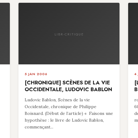
LIBR-CRITIQUE
5 JAN 2006
4
[CHRONIQUE] SCÈNES DE LA VIE
[
OCCIDENTALE, LUDOVIC BABLON
B
Ludovic Bablon, Scènes de la vie
r
Occidentale, chronique de Philippe
6
Boisnard. (Début de l’article) « Faisons une
d
hypothèse : le livre de Ludovic Bablon,
ma
commençant...