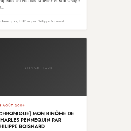
rapeaux tel Nicolas Bouvier et son Usage
...
n
chroniques
,
UNE
— par Philippe Boisnard
LIBR-CRITIQUE
4 AOÛT 2004
CHRONIQUE] MON BINÔME DE
HARLES PENNEQUIN PAR
HILIPPE BOISNARD