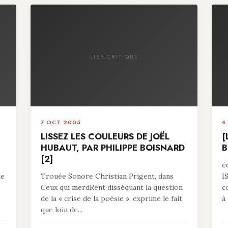
LIBR-CRITIQUE
7 OCT 2005
4
LISSEZ LES COULEURS DE JOËL
[
HUBAUT, PAR PHILIPPE BOISNARD
B
[2]
é
le
Trouée Sonore Christian Prigent, dans
I
Ceux qui merdRent disséquant la question
c
de la « crise de la poésie », exprime le fait
à 
que loin de...