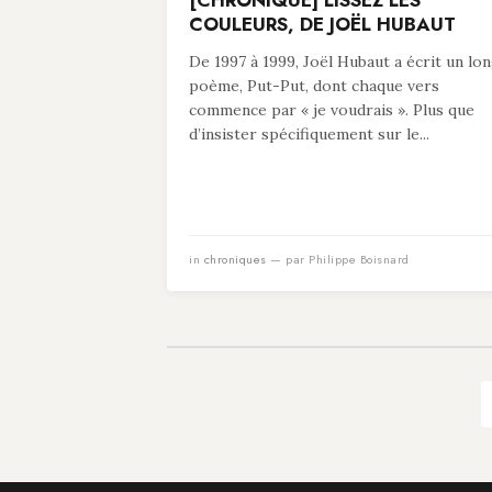
[CHRONIQUE] LISSEZ LES
COULEURS, DE JOËL HUBAUT
De 1997 à 1999, Joël Hubaut a écrit un lo
poème, Put-Put, dont chaque vers
commence par « je voudrais ». Plus que
d’insister spécifiquement sur le...
in
chroniques
— par Philippe Boisnard