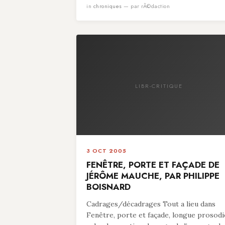
in
chroniques
— par rÃ©daction
LIBR-CRITIQUE
3 OCT 2005
FENÊTRE, PORTE ET FAÇADE DE
JÉRÔME MAUCHE, PAR PHILIPPE
BOISNARD
Cadrages/décadrages Tout a lieu dans
Fenêtre, porte et façade, longue prosodi