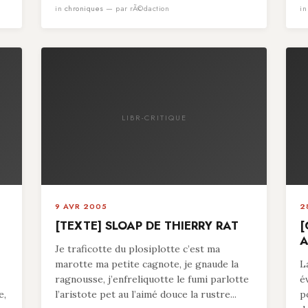
in
chroniques
— par rÃ©daction
i
LIBR-CRITIQUE
9 AVR 2005
2
[TEXTE] SLOAP DE THIERRY RAT
[
A
Je traficotte du plosiplotte c’est ma
marotte ma petite cagnote, je gnaude la
L
ragnousse, j’enfreliquotte le fumi parlotte
é
e,
l’aristote pet au l’aimé douce la rustre...
p