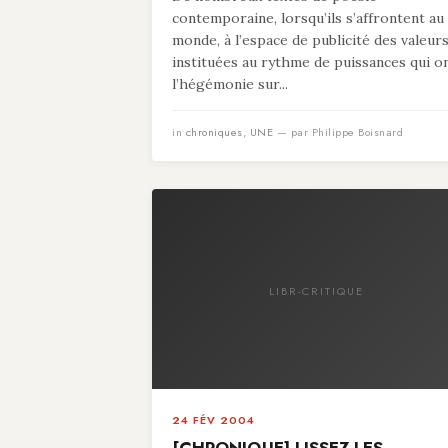
contemporaine, lorsqu’ils s’affrontent au
monde, à l’espace de publicité des valeur
instituées au rythme de puissances qui o
l’hégémonie sur...
in
chroniques
,
UNE
— par Philippe Boisnard
LIBR-CRITIQUE
24 FÉV 2004