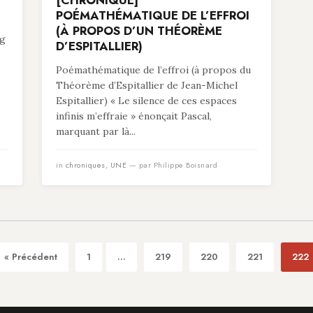
[CHRONIQUE]
POÉMATHÉMATIQUE DE L’EFFROI
(À PROPOS D’UN THÉORÈME
ng
D’ESPITALLIER)
Poémathématique de l’effroi (à propos du
Théorème d’Espitallier de Jean-Michel
Espitallier) « Le silence de ces espaces
infinis m’effraie » énonçait Pascal,
marquant par là...
in
chroniques
,
UNE
— par Philippe Boisnard
« Précédent
1
...
219
220
221
222