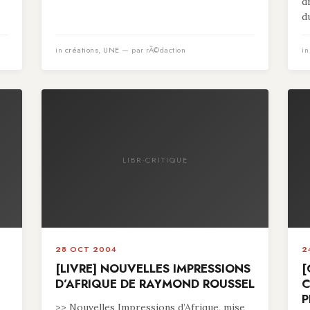
d
du
in
créations
,
UNE
— par rÃ©daction
i
LIBR-CRITIQUE
28 OCT 2004
2
[LIVRE] NOUVELLES IMPRESSIONS
[
D’AFRIQUE DE RAYMOND ROUSSEL
C
P
>> Nouvelles Impressions d’Afrique, mise