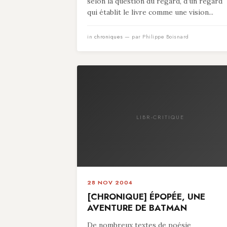
selon la question du regard, d’un regard
qui établit le livre comme une vision...
in
chroniques
— par Philippe Boisnard
LIBR-CRITIQUE
28 NOV 2004
[CHRONIQUE] ÉPOPÉE, UNE
AVENTURE DE BATMAN
De nombreux textes de poésie