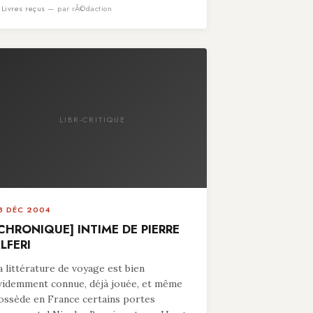
n
Livres reçus
— par rÃ©daction
LIBR-CRITIQUE
8 DÉC 2004
CHRONIQUE] INTIME DE PIERRE
LFERI
a littérature de voyage est bien
videmment connue, déjà jouée, et même
ossède en France certains portes