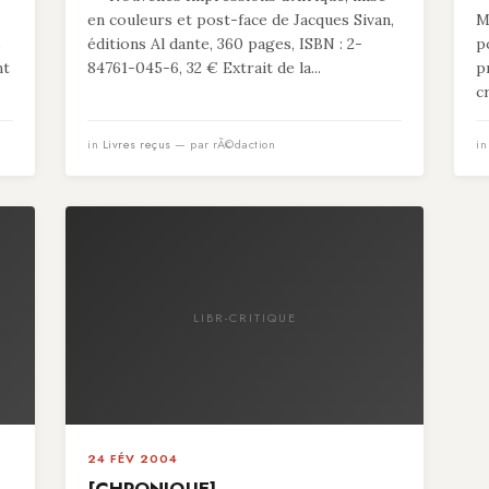
en couleurs et post-face de Jacques Sivan,
M
s
éditions Al dante, 360 pages, ISBN : 2-
p
nt
84761-045-6, 32 € Extrait de la...
p
c
in
Livres reçus
— par rÃ©daction
i
LIBR-CRITIQUE
24 FÉV 2004