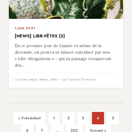
1 JAN 2021
[NEWS] LIBR-FÊTES (3)
En ce premier jour de l’année et même de la
décennie, on pourra se laisser entraîner par nos
« Libr-divagations » – qui au passage évoqueront
des...
in
Livres reçus
,
News
,
UNE
— par Fabrice Thumerel
« Précédent
1
2
3
4
5
6
7
...
222
Suivant »