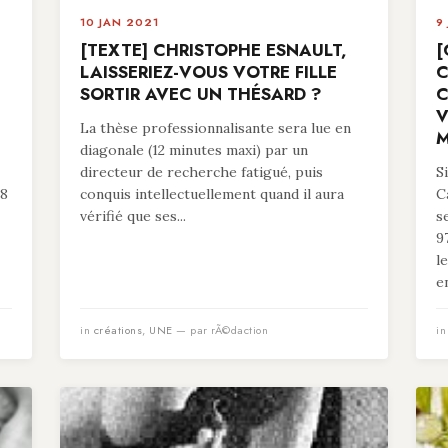
10 JAN 2021
9
[TEXTE] CHRISTOPHE ESNAULT,
[
LAISSERIEZ-VOUS VOTRE FILLE
C
SORTIR AVEC UN THÉSARD ?
C
V
La thèse professionnalisante sera lue en
M
diagonale (12 minutes maxi) par un
directeur de recherche fatigué, puis
S
78
conquis intellectuellement quand il aura
C
vérifié que ses...
s
9
l
en
in
créations
,
UNE
— par rÃ©daction
i