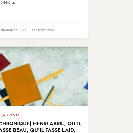
IGNE, à...
n
chroniques
,
UNE
— par rÃ©daction
5 JAN 2021
CHRONIQUE] HENRI ABRIL, QU’IL
ASSE BEAU, QU’IL FASSE LAID,