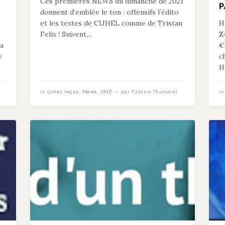
Ces premières NEWS du dimanche de 2021
P
donnent d’emblée le ton : offensifs l’édito
et les textes de CUHEL comme de Tristan
He
Felix ! Suivent,...
Z
 a
€
e
c
He
in
Livres reçus
,
News
,
UNE
— par Fabrice Thumerel
i