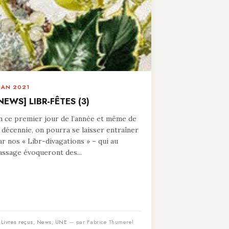
 JAN 2021
NEWS] LIBR-FÊTES (3)
n ce premier jour de l’année et même de
a décennie, on pourra se laisser entraîner
ar nos « Libr-divagations » – qui au
assage évoqueront des...
n
Livres reçus
,
News
,
UNE
— par Fabrice Thumerel