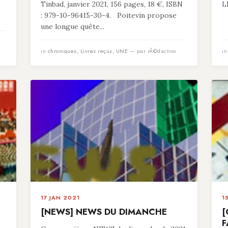
Tinbad, janvier 2021, 156 pages, 18 €, ISBN
L
: 979-10-96415-30-4. Poitevin propose
une longue quête...
in
chroniques
,
Livres reçus
,
UNE
— par rÃ©daction
i
17 JAN 2021
1
[NEWS] NEWS DU DIMANCHE
[
F