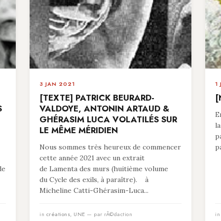
3 JAN 2021
1
[TEXTE] PATRICK BEURARD-
[
S
VALDOYE, ANTONIN ARTAUD &
E
GHÉRASIM LUCA VOLATILÉS SUR
l
LE MÊME MÉRIDIEN
p
Nous sommes très heureux de commencer
p
cette année 2021 avec un extrait
de
de Lamenta des murs (huitième volume
du Cycle des exils, à paraître). à
Micheline Catti-Ghérasim-Luca...
in
créations
,
UNE
— par rÃ©daction
i