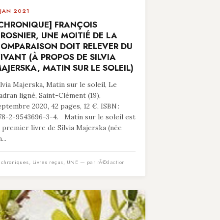
 JAN 2021
CHRONIQUE] FRANÇOIS
ROSNIER, UNE MOITIÉ DE LA
OMPARAISON DOIT RELEVER DU
IVANT (À PROPOS DE SILVIA
AJERSKA, MATIN SUR LE SOLEIL)
ilvia Majerska, Matin sur le soleil, Le
adran ligné, Saint-Clément (19),
eptembre 2020, 42 pages, 12 €, ISBN :
78-2-9543696-3-4. Matin sur le soleil est
e premier livre de Silvia Majerska (née
...
n
chroniques
,
Livres reçus
,
UNE
— par rÃ©daction