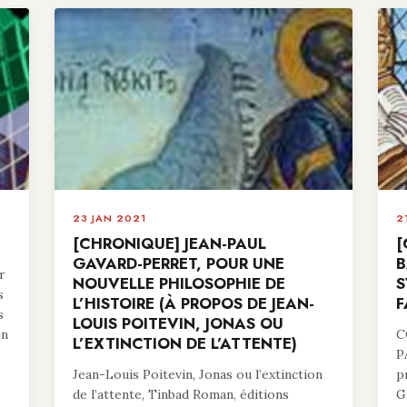
23 JAN 2021
2
[CHRONIQUE] JEAN-PAUL
[
GAVARD-PERRET, POUR UNE
B
r
NOUVELLE PHILOSOPHIE DE
S
s
L’HISTOIRE (À PROPOS DE JEAN-
F
s
LOUIS POITEVIN, JONAS OU
en
C
L’EXTINCTION DE L’ATTENTE)
P
Jean-Louis Poitevin, Jonas ou l’extinction
p
de l’attente, Tinbad Roman, éditions
G