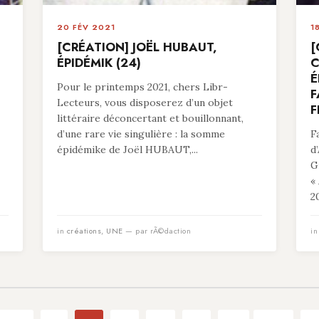
20 FÉV 2021
1
[CRÉATION] JOËL HUBAUT,
[
ÉPIDÉMIK (24)
C
É
Pour le printemps 2021, chers Libr-
F
Lecteurs, vous disposerez d’un objet
F
littéraire déconcertant et bouillonnant,
d’une rare vie singulière : la somme
F
épidémike de Joël HUBAUT,...
d
G
«
20
in
créations
,
UNE
— par rÃ©daction
i