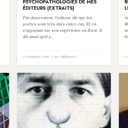
PSYCHOPATHOLOGIES DE MES
R
ÉDITEURS (EXTRAITS)
L
Fin observateur, l’éditeur dit que les
A
poètes sont très durs entre eux. Et en
l
s’appuyant sur son expérience en Syrie, il
n
dit aussi qu’il y...
t
in
créations
,
UNE
— par rÃ©daction
i