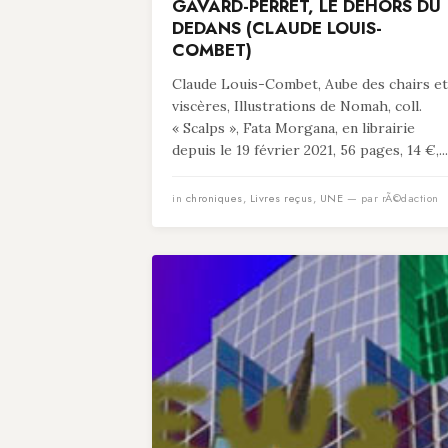
GAVARD-PERRET, LE DEHORS DU
DEDANS (CLAUDE LOUIS-
COMBET)
Claude Louis-Combet, Aube des chairs et
viscères, Illustrations de Nomah, coll.
« Scalps », Fata Morgana, en librairie
depuis le 19 février 2021, 56 pages, 14 €,...
in
chroniques
,
Livres reçus
,
UNE
— par rÃ©daction