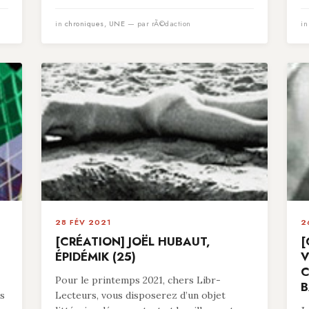
in
chroniques
,
UNE
— par rÃ©daction
i
28 FÉV 2021
2
[CRÉATION] JOËL HUBAUT,
[
ÉPIDÉMIK (25)
V
C
Pour le printemps 2021, chers Libr-
B
es
Lecteurs, vous disposerez d’un objet