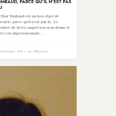
IMBAUD, PARCE QU’IL N’EST PAS
U
rthur Rimbaud est un bon objet de
ibrairie, parce qu’il n’est pas lu. Le
ombre de livres auquel son nom donne le
itre est impressionnant. ...
n
chroniques
,
UNE
— par rÃ©daction