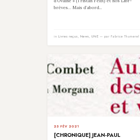
d’Ovaine » (Tristan Felix) et nos Libr-
brèves… Mais d’abord...
in
Livres reçus
,
News
,
UNE
— par Fabrice Thumerel
25 FÉV 2021
[CHRONIQUE] JEAN-PAUL