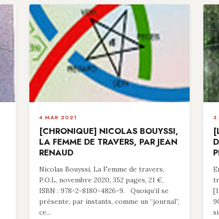
4 MAR 2021
3
[CHRONIQUE] NICOLAS BOUYSSI,
[
LA FEMME DE TRAVERS, PAR JEAN
D
RENAUD
P
Nicolas Bouyssi, La Femme de travers,
E
P.O.L, novembre 2020, 352 pages, 21 €,
t
ISBN : 978-2-8180-4826-9. Quoiqu’il se
[
présente, par instants, comme un “journal”,
9
ce...
si