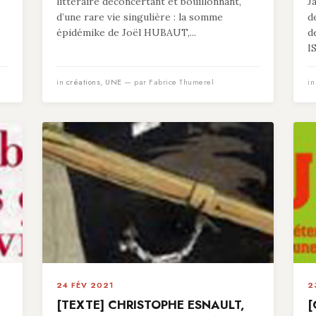
littéraire déconcertant et bouillonnant,
J
d’une rare vie singulière : la somme
d
épidémike de Joël HUBAUT,...
d
I
in
créations
,
UNE
— par Fabrice Thumerel
i
24 FÉV 2021
2
[TEXTE] CHRISTOPHE ESNAULT,
[