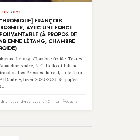
8 FÉV 2021
CHRONIQUE] FRANÇOIS
ROSNIER, AVEC UNE FORCE
POUVANTABLE (À PROPOS DE
ABIENNE LÉTANG, CHAMBRE
ROIDE)
abienne Létang, Chambre froide. Textes
’Amandine André, A. C. Hello et Liliane
iraudon. Les Presses du réel, collection
 Al Dante », hiver 2020-2021, 96 pages,
...
n
chroniques
,
Livres reçus
,
UNE
— par rÃ©daction