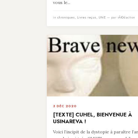
vous le...
in
chroniques
,
Livres reçus
,
UNE
— par rÃ©daction
3 DÉC 2020
[TEXTE] CUHEL, BIENVENUE À
USINAREVA !
Voici l’incipit de la dystopie à paraître l’a