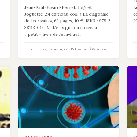
F
…
Jean-Paul Gavard-Perret, Joguet,
L
Joguette, Z4 éditions, coll. « La diagonale
c
de l’écrivain », 62 pages, 10 €, ISBN : 978-2-
20
38113-013-2. L’exergue du nouveau
« petit » livre de Jean-Paul...
in
chroniques
,
Livres reçus
,
UNE
— par rÃ©daction
i