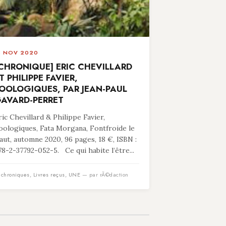
8 NOV 2020
CHRONIQUE] ERIC CHEVILLARD
T PHILIPPE FAVIER,
OOLOGIQUES, PAR JEAN-PAUL
AVARD-PERRET
ric Chevillard & Philippe Favier,
oologiques, Fata Morgana, Fontfroide le
aut, automne 2020, 96 pages, 18 €, ISBN :
78-2-37792-052-5. Ce qui habite l’être...
n
chroniques
,
Livres reçus
,
UNE
— par rÃ©daction