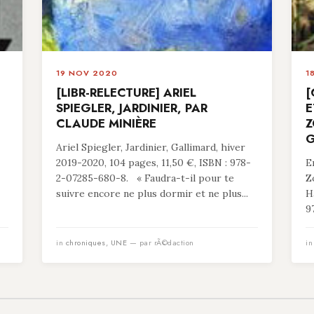
19 NOV 2020
1
[LIBR-RELECTURE] ARIEL
[
SPIEGLER, JARDINIER, PAR
E
CLAUDE MINIÈRE
Z
G
Ariel Spiegler, Jardinier, Gallimard, hiver
2019-2020, 104 pages, 11,50 €, ISBN : 978-
E
2-07285-680-8. « Faudra-t-il pour te
Z
suivre encore ne plus dormir et ne plus...
H
9
in
chroniques
,
UNE
— par rÃ©daction
i