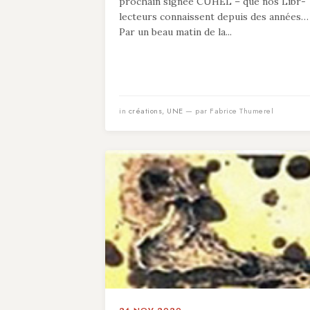
prochain signée CUHEL – que nos Libr-
lecteurs connaissent depuis des années
Par un beau matin de la...
in
créations
,
UNE
— par Fabrice Thumerel