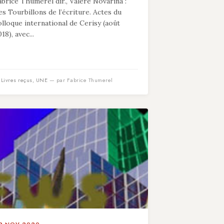
abrice Thumerel dir., Valère Novarina :
es Tourbillons de l’écriture. Actes du
olloque international de Cerisy (août
18), avec...
n
Livres reçus
,
UNE
— par Fabrice Thumerel