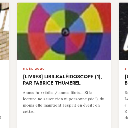
6 DÉC 2020
5
[LIVRES] LIBR-KALÉIDOSCOPE (1),
[
PAR FABRICE THUMEREL
B
Annus horribilis / annus libris… Si la
B
lecture ne sauve rien ni personne (sic !), du
L
moins elle maintient l’esprit en éveil : en
«
cette...
8
8-
d