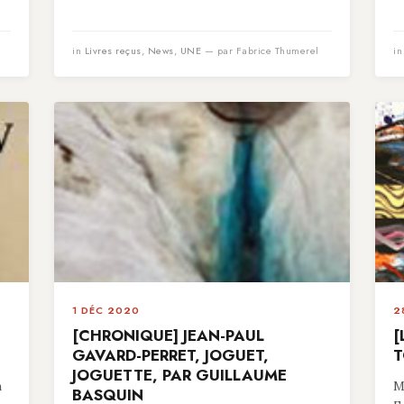
in
Livres reçus
,
News
,
UNE
— par Fabrice Thumerel
i
1 DÉC 2020
2
[CHRONIQUE] JEAN-PAUL
[
GAVARD-PERRET, JOGUET,
T
JOGUETTE, PAR GUILLAUME
n
M
BASQUIN