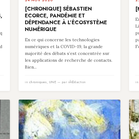
24 NOV 2020
2
[CHRONIQUE] SÉBASTIEN
[
,
ECORCE, PANDÉMIE ET
E
DÉPENDANCE À L’ÉCOSYSTÈME
L
NUMÉRIQUE
q
p
En ce qui concerne les technologies
p
nd
numériques et la COVID-19, la grande
F
majorité des débats s’est concentrée sur
les applications de recherche de contacts.
Bien...
in
chroniques
,
UNE
— par rÃ©daction
i