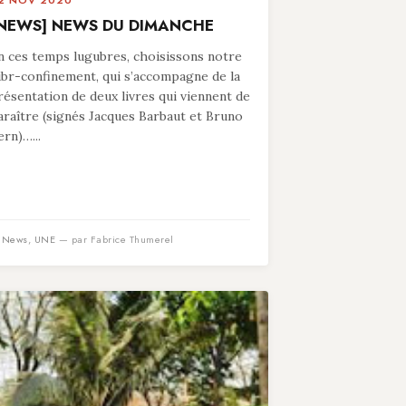
2 NOV 2020
NEWS] NEWS DU DIMANCHE
n ces temps lugubres, choisissons notre
ibr-confinement, qui s’accompagne de la
résentation de deux livres qui viennent de
araître (signés Jacques Barbaut et Bruno
ern)…...
n
News
,
UNE
— par Fabrice Thumerel