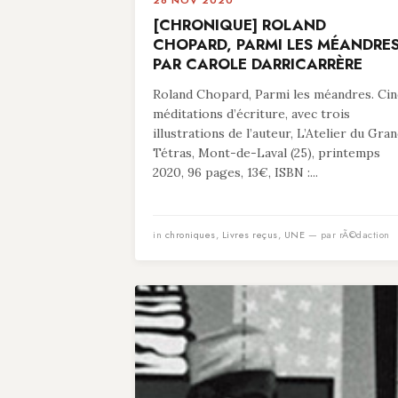
26 NOV 2020
[CHRONIQUE] ROLAND
CHOPARD, PARMI LES MÉANDRES
PAR CAROLE DARRICARRÈRE
Roland Chopard, Parmi les méandres. Cin
méditations d’écriture, avec trois
illustrations de l’auteur, L’Atelier du Gra
Tétras, Mont-de-Laval (25), printemps
2020, 96 pages, 13€, ISBN :...
in
chroniques
,
Livres reçus
,
UNE
— par rÃ©daction