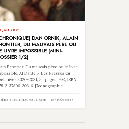
8 JAN 2021
CHRONIQUE] DAN ORNIK, ALAIN
RONTIER, DU MAUVAIS PÈRE OU
E LIVRE IMPOSSIBLE (MINI-
OSSIER 1/2)
lain Frontier, Du mauvais père ou le livre
mpossible, Al Dante / Les Presses du
éel, hiver 2020-2021, 54 pages, 9 €, ISBN :
78-2-37896-203-6. [Iconographie...
n
chroniques
,
Livres reçus
,
UNE
— par rÃ©daction