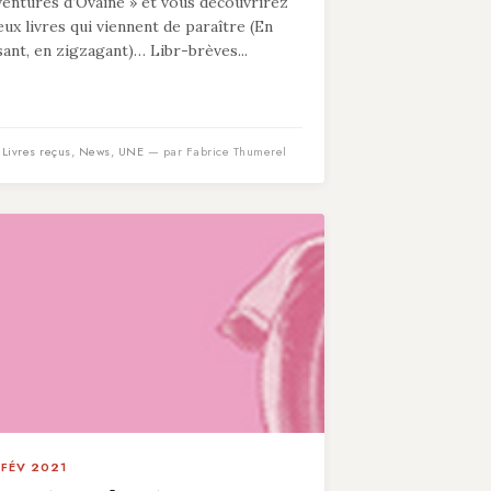
ventures d’Ovaine » et vous découvrirez
eux livres qui viennent de paraître (En
isant, en zigzagant)… Libr-brèves...
n
Livres reçus
,
News
,
UNE
— par Fabrice Thumerel
 FÉV 2021