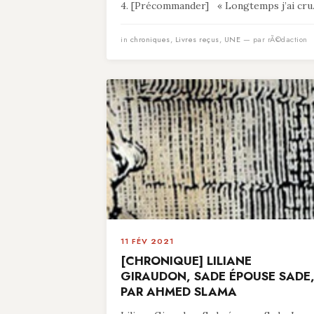
4. [Précommander] « Longtemps j’ai cru.
in
chroniques
,
Livres reçus
,
UNE
— par rÃ©daction
11 FÉV 2021
[CHRONIQUE] LILIANE
GIRAUDON, SADE ÉPOUSE SADE
PAR AHMED SLAMA