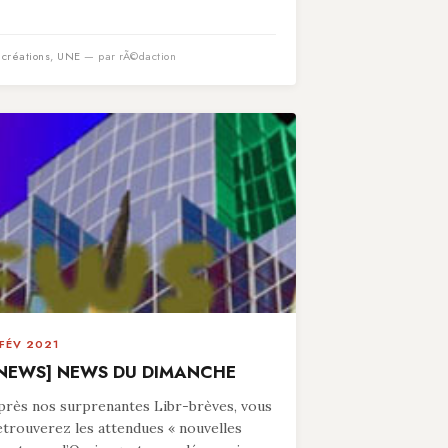
n
créations
,
UNE
— par rÃ©daction
 FÉV 2021
NEWS] NEWS DU DIMANCHE
près nos surprenantes Libr-brèves, vous
etrouverez les attendues « nouvelles