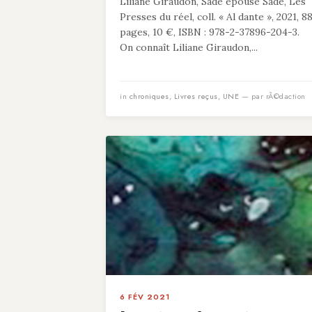
Liliane Giraudon, Sade épouse Sade, Les
Presses du réel, coll. « Al dante », 2021, 8
pages, 10 €, ISBN : 978-2-37896-204-3.
On connaît Liliane Giraudon,...
in
chroniques
,
Livres reçus
,
UNE
— par rÃ©daction
6 FÉV 2021