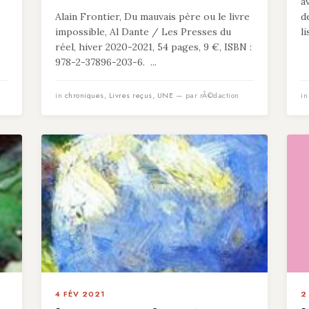
a
8
Alain Frontier, Du mauvais père ou le livre
d
impossible, Al Dante / Les Presses du
l
réel, hiver 2020-2021, 54 pages, 9 €, ISBN :
978-2-37896-203-6. ...
in
chroniques
,
Livres reçus
,
UNE
— par rÃ©daction
i
4 FÉV 2021
2