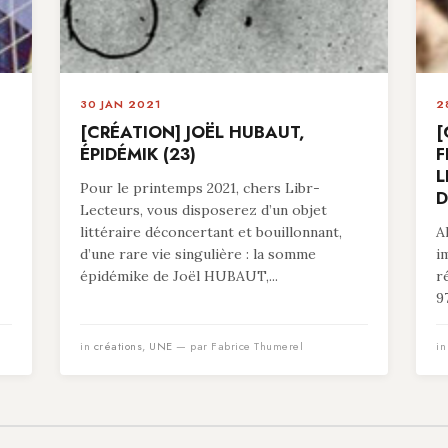
30 JAN 2021
2
[CRÉATION] JOËL HUBAUT,
[
ÉPIDÉMIK (23)
F
L
Pour le printemps 2021, chers Libr-
D
Lecteurs, vous disposerez d’un objet
littéraire déconcertant et bouillonnant,
A
d’une rare vie singulière : la somme
i
épidémike de Joël HUBAUT,...
r
9
in
créations
,
UNE
— par Fabrice Thumerel
i