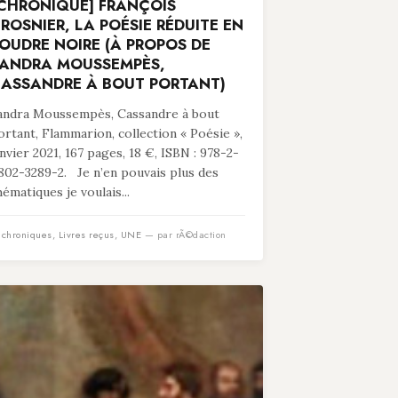
CHRONIQUE] FRANÇOIS
ROSNIER, LA POÉSIE RÉDUITE EN
OUDRE NOIRE (À PROPOS DE
ANDRA MOUSSEMPÈS,
ASSANDRE À BOUT PORTANT)
andra Moussempès, Cassandre à bout
ortant, Flammarion, collection « Poésie »,
anvier 2021, 167 pages, 18 €, ISBN : 978-2-
802-3289-2. Je n’en pouvais plus des
hématiques je voulais...
n
chroniques
,
Livres reçus
,
UNE
— par rÃ©daction