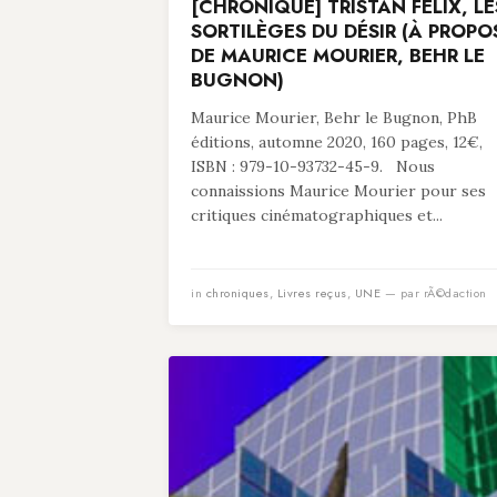
[CHRONIQUE] TRISTAN FELIX, LE
SORTILÈGES DU DÉSIR (À PROPO
DE MAURICE MOURIER, BEHR LE
BUGNON)
Maurice Mourier, Behr le Bugnon, PhB
éditions, automne 2020, 160 pages, 12€,
ISBN : 979-10-93732-45-9. Nous
connaissions Maurice Mourier pour ses
critiques cinématographiques et...
in
chroniques
,
Livres reçus
,
UNE
— par rÃ©daction