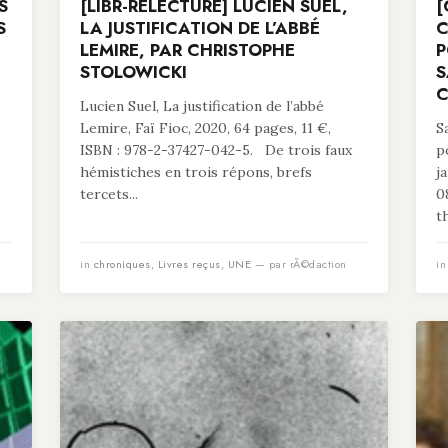
S
[LIBR-RELECTURE] LUCIEN SUEL,
[
S
LA JUSTIFICATION DE L’ABBÉ
C
LEMIRE, PAR CHRISTOPHE
P
STOLOWICKI
S
C
Lucien Suel, La justification de l’abbé
Lemire, Faï Fioc, 2020, 64 pages, 11 €,
S
ISBN : 978-2-37427-042-5. De trois faux
p
hémistiches en trois répons, brefs
j
tercets...
0
t
in
chroniques
,
Livres reçus
,
UNE
— par rÃ©daction
i