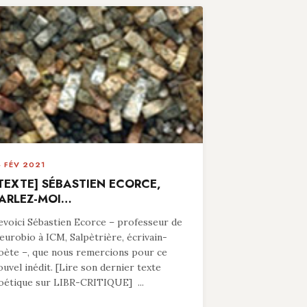
4 FÉV 2021
TEXTE] SÉBASTIEN ECORCE,
ARLEZ-MOI…
evoici Sébastien Ecorce – professeur de
eurobio à ICM, Salpètrière, écrivain-
oète –, que nous remercions pour ce
ouvel inédit. [Lire son dernier texte
oétique sur LIBR-CRITIQUE] ...