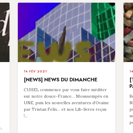
14 FÉV 2021
1
[NEWS] NEWS DU DIMANCHE
[
P
CUHEL commence par vous faire méditer
sur notre douce-France… Moussempès en
R
UNE, puis les nouvelles aventures d’Ovaine
N
par Tristan Felix… et nos Lib-livres reçus
p
!...
n
p
7-