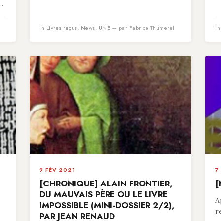
..
in
Livres reçus
,
News
,
UNE
— par Fabrice Thumerel
i
9 FÉV 2021
7
[CHRONIQUE] ALAIN FRONTIER,
[
,
DU MAUVAIS PÈRE OU LE LIVRE
A
IMPOSSIBLE (MINI-DOSSIER 2/2),
r
PAR JEAN RENAUD