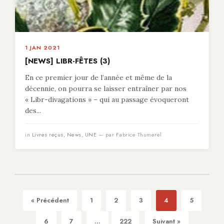
1 JAN 2021
[NEWS] LIBR-FÊTES (3)
En ce premier jour de l’année et même de la
décennie, on pourra se laisser entraîner par nos
« Libr-divagations » – qui au passage évoqueront
des...
in
Livres reçus
,
News
,
UNE
— par Fabrice Thumerel
« Précédent
1
2
3
4
5
6
7
...
222
Suivant »