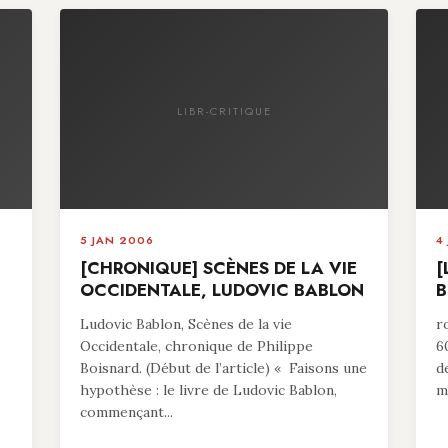
LIBR-CRITIQUE
5 JAN 2006
4
[CHRONIQUE] SCÈNES DE LA VIE
[
OCCIDENTALE, LUDOVIC BABLON
B
Ludovic Bablon, Scènes de la vie
r
Occidentale, chronique de Philippe
6
Boisnard. (Début de l’article) « Faisons une
d
hypothèse : le livre de Ludovic Bablon,
ma
commençant...