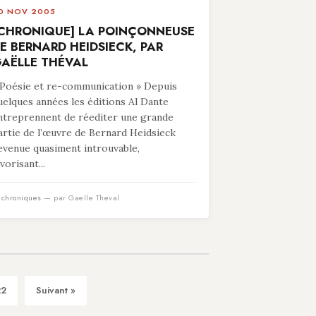
0 NOV 2005
CHRONIQUE] LA POINÇONNEUSE
E BERNARD HEIDSIECK, PAR
AËLLE THÉVAL
 Poésie et re-communication » Depuis
uelques années les éditions Al Dante
ntreprennent de réediter une grande
artie de l’œuvre de Bernard Heidsieck
evenue quasiment introuvable,
vorisant...
n
chroniques
— par Gaelle Theval
22
Suivant »