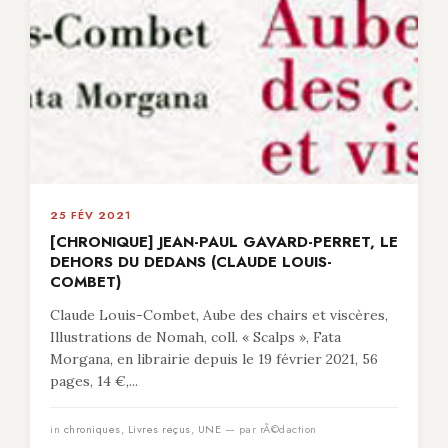
25 FÉV 2021
[CHRONIQUE] JEAN-PAUL GAVARD-PERRET, LE
DEHORS DU DEDANS (CLAUDE LOUIS-
COMBET)
Claude Louis-Combet, Aube des chairs et viscères,
Illustrations de Nomah, coll. « Scalps », Fata
Morgana, en librairie depuis le 19 février 2021, 56
pages, 14 €,...
in
chroniques
,
Livres reçus
,
UNE
— par rÃ©daction