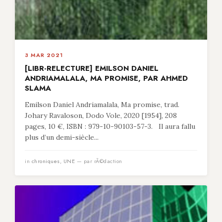
3 MAR 2021
[LIBR-RELECTURE] EMILSON DANIEL
ANDRIAMALALA, MA PROMISE, PAR AHMED
SLAMA
Emilson Daniel Andriamalala, Ma promise, trad.
Johary Ravaloson, Dodo Vole, 2020 [1954], 208
pages, 10 €, ISBN : 979-10-90103-57-3. Il aura fallu
plus d’un demi-siècle...
in
chroniques
,
UNE
— par rÃ©daction