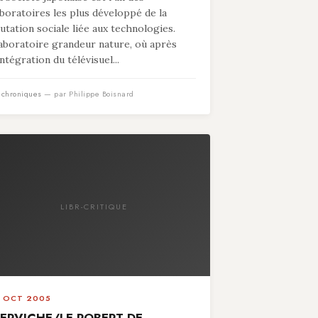
aboratoires les plus développé de la
utation sociale liée aux technologies.
aboratoire grandeur nature, où après
intégration du télévisuel...
n
chroniques
— par Philippe Boisnard
LIBR-CRITIQUE
1 OCT 2005