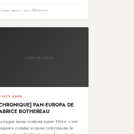
n
Livres reçus
— par rÃ©daction
LIBR-CRITIQUE
1 OCT 2005
CHRONIQUE] PAN-EUROPA DE
ABRICE BOTHEREAU
Lorsque nous voulons saisir l’être, c’est
oujours comme si nous refermions la