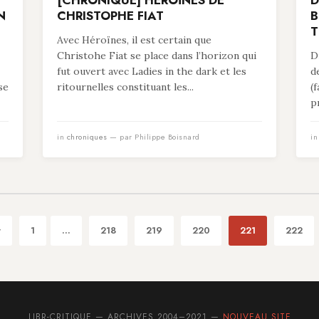
[CHRONIQUE] HÉROÏNES DE
D
N
CHRISTOPHE FIAT
B
T
Avec Héroïnes, il est certain que
Christohe Fiat se place dans l’horizon qui
D
fut ouvert avec Ladies in the dark et les
d
se
ritournelles constituant les...
(
p
in
chroniques
— par Philippe Boisnard
i
t
1
...
218
219
220
221
222
LIBR-CRITIQUE — ARCHIVES 2004–2021 —
NOUVEAU SITE