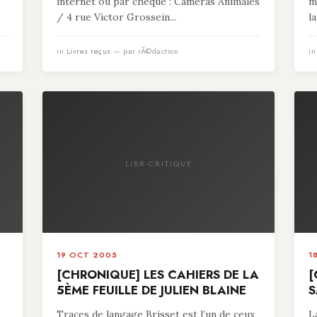
internet ou par chèque : Caméras Animales
m
/ 4 rue Victor Grossein...
l
in
Livres reçus
— par rÃ©daction
i
LIBR-CRITIQUE
19 OCT 2005
1
[CHRONIQUE] LES CAHIERS DE LA
[
5ÈME FEUILLE DE JULIEN BLAINE
S
Traces de langage Brisset est l’un de ceux
L