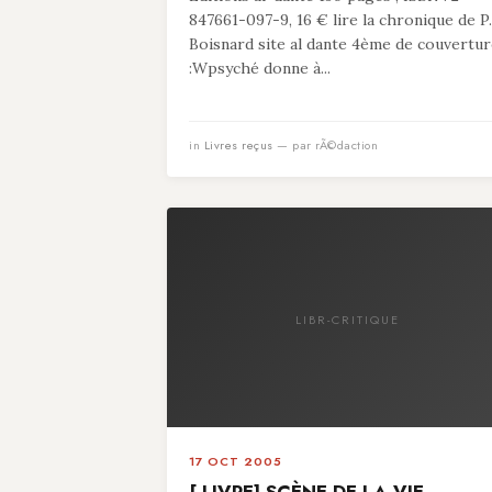
847661-097-9, 16 € lire la chronique de P.
Boisnard site al dante 4ème de couvertu
:Wpsyché donne à...
in
Livres reçus
— par rÃ©daction
LIBR-CRITIQUE
17 OCT 2005