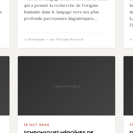
qui a poussé la recherche de l’origine
l
re
humaine dans le langage vers ses plus
m
profonds paroxysmes linguistiques....
L
l’
in
chroniques
— par Philippe Boisnard
i
LIBR-CRITIQUE
15 OCT 2005
1