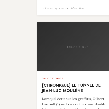
in
Livres reçus
— par rÃ©daction
LIBR-CRITIQUE
24 OCT 2005
[CHRONIQUE] LE TUNNEL DE
JEAN-LUC MOULÈNE
Lorsqu’il écrit sur les graffitis, Gilbert
Lascault (1) met en évidence une double