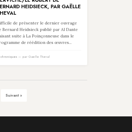
ERVICHE/LE ROBERT DE
ERNARD HEIDSIECK, PAR GAËLLE
HEVAL
ifficile de présenter le dernier ouvrage
e Bernard Heidsieck publié par Al Dante
faisant suite à La Poinçonneuse dans le
rogramme de réédition des œuvres...
n
chroniques
— par Gaelle Theval
Suivant »