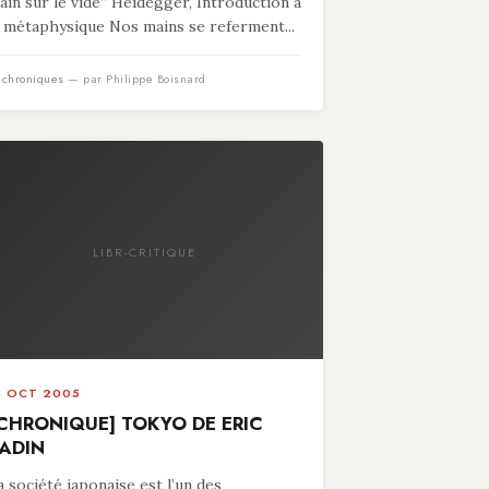
ain sur le vide” Heidegger, Introduction à
a métaphysique Nos mains se referment...
n
chroniques
— par Philippe Boisnard
LIBR-CRITIQUE
8 OCT 2005
CHRONIQUE] TOKYO DE ERIC
ADIN
a société japonaise est l’un des