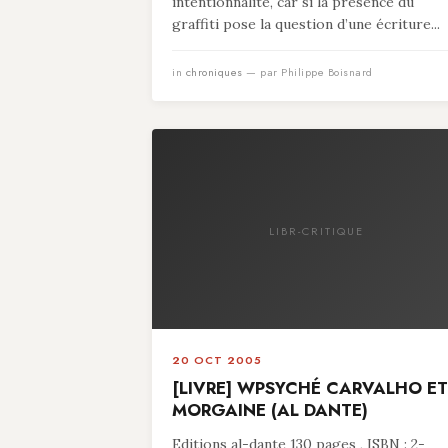
intentionnalité, car si la présence du
graffiti pose la question d’une écriture...
in
chroniques
— par Philippe Boisnard
LIBR-CRITIQUE
20 OCT 2005
[LIVRE] WPSYCHÉ CARVALHO ET
MORGAINE (AL DANTE)
Editions al-dante 130 pages , ISBN : 2-