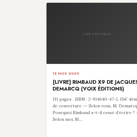
LIBR-CRITIQUE
15 NOV 2005
[LIVRE] RIMBAUD X9 DE JACQUE
DEMARCQ (VOIX ÉDITIONS)
111 pages , ISBN : 2-914640-47-1, 15€ 4è
de couverture :— Selon vous, M. Demarcq
Pourquoi Rimbaud a-t-il cessé d’écrire ?
Selon moi, M....