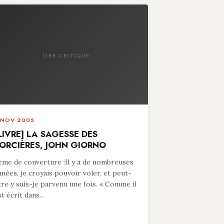
LIBR-CRITIQUE
 NOV 2005
LIVRE] LA SAGESSE DES
ORCIÈRES, JOHN GIORNO
ème de couverture :Il y a de nombreuses
nnées, je croyais pouvoir voler, et peut-
tre y suis-je parvenu une fois. « Comme il
t écrit dans...