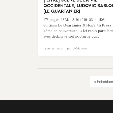
[ LIVRE] SCÈNE DE LA VIE
OCCIDENTALE, LUDOVIC BABLO
(LE QUARTANIER)
173 pages, ISBN : 2-914919-03-4, 15€
éditions Le Quartanier & Hogarth Press
4ème de couverture : « Ici radio pare-bri
avec dedans le ciel nocturne qui...
in
Livres reçus
— par rÃ©daction
« Précéden