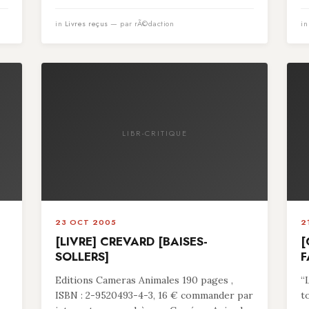
in
Livres reçus
— par rÃ©daction
i
LIBR-CRITIQUE
23 OCT 2005
2
[LIVRE] CREVARD [BAISES-
[
SOLLERS]
F
Editions Cameras Animales 190 pages ,
“
ISBN : 2-9520493-4-3, 16 € commander par
t