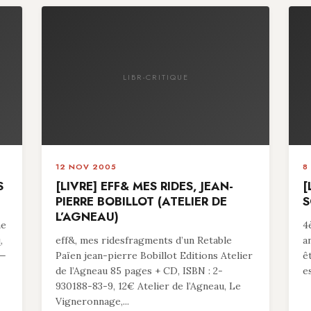
LIBR-CRITIQUE
12 NOV 2005
8
S
[LIVRE] EFF& MES RIDES, JEAN-
[
PIERRE BOBILLOT (ATELIER DE
S
L’AGNEAU)
me
4
,
eff&, mes ridesfragments d’un Retable
a
 —
Païen jean-pierre Bobillot Editions Atelier
ê
de l’Agneau 85 pages + CD, ISBN : 2-
es
930188-83-9, 12€ Atelier de l’Agneau, Le
Vigneronnage,...