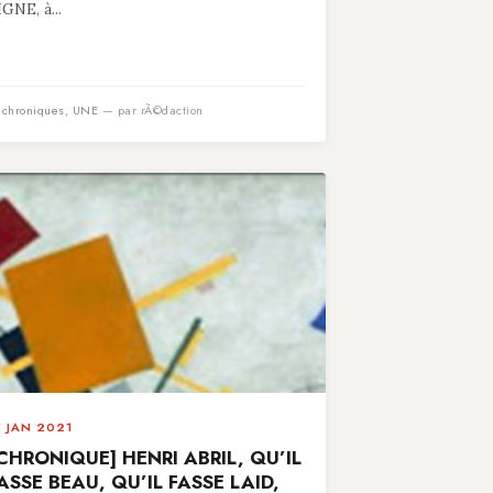
IGNE, à...
n
chroniques
,
UNE
— par rÃ©daction
5 JAN 2021
CHRONIQUE] HENRI ABRIL, QU’IL
ASSE BEAU, QU’IL FASSE LAID,