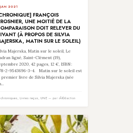
 JAN 2021
CHRONIQUE] FRANÇOIS
ROSNIER, UNE MOITIÉ DE LA
OMPARAISON DOIT RELEVER DU
IVANT (À PROPOS DE SILVIA
AJERSKA, MATIN SUR LE SOLEIL)
ilvia Majerska, Matin sur le soleil, Le
adran ligné, Saint-Clément (19),
eptembre 2020, 42 pages, 12 €, ISBN :
78-2-9543696-3-4. Matin sur le soleil est
e premier livre de Silvia Majerska (née
...
n
chroniques
,
Livres reçus
,
UNE
— par rÃ©daction