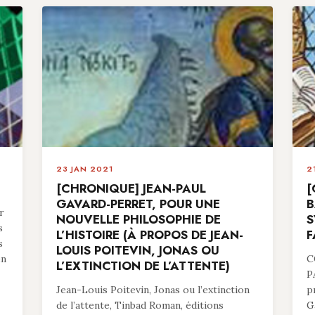
23 JAN 2021
2
[CHRONIQUE] JEAN-PAUL
[
GAVARD-PERRET, POUR UNE
B
r
NOUVELLE PHILOSOPHIE DE
S
s
L’HISTOIRE (À PROPOS DE JEAN-
F
s
LOUIS POITEVIN, JONAS OU
en
C
L’EXTINCTION DE L’ATTENTE)
P
Jean-Louis Poitevin, Jonas ou l’extinction
p
de l’attente, Tinbad Roman, éditions
G