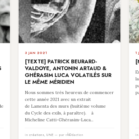
3 JAN 2021
1
[TEXTE] PATRICK BEURARD-
[
S
VALDOYE, ANTONIN ARTAUD &
E
GHÉRASIM LUCA VOLATILÉS SUR
l
LE MÊME MÉRIDIEN
p
Nous sommes très heureux de commencer
p
cette année 2021 avec un extrait
de
de Lamenta des murs (huitième volume
du Cycle des exils, à paraître). à
Micheline Catti-Ghérasim-Luca...
in
créations
,
UNE
— par rÃ©daction
i