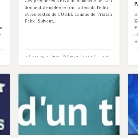
Ces premières NEWS du dimanche de 2021
P
donnent d’emblée le ton : offensifs l’édito
et les textes de CUHEL comme de Tristan
He
Felix ! Suivent,...
Z
 a
€
e
c
He
in
Livres reçus
,
News
,
UNE
— par Fabrice Thumerel
i