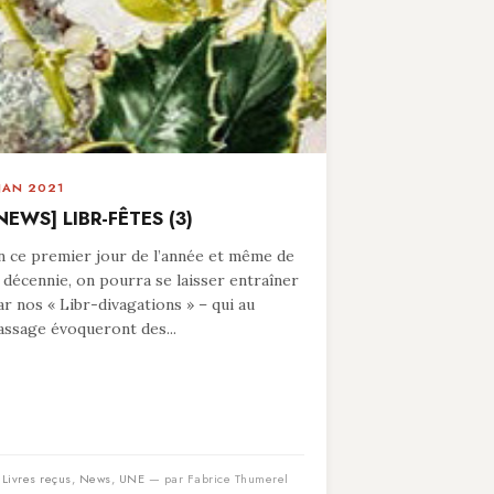
 JAN 2021
NEWS] LIBR-FÊTES (3)
n ce premier jour de l’année et même de
a décennie, on pourra se laisser entraîner
ar nos « Libr-divagations » – qui au
assage évoqueront des...
n
Livres reçus
,
News
,
UNE
— par Fabrice Thumerel