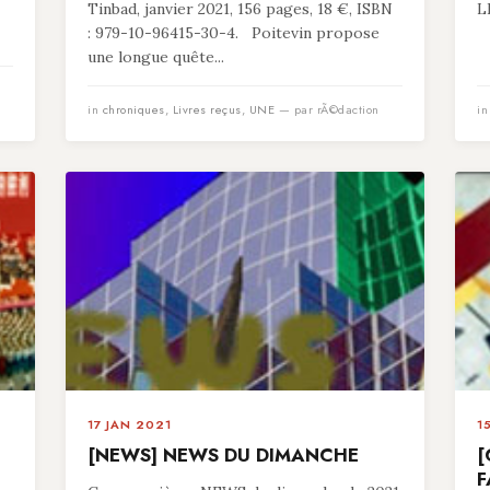
Tinbad, janvier 2021, 156 pages, 18 €, ISBN
L
: 979-10-96415-30-4. Poitevin propose
une longue quête...
in
chroniques
,
Livres reçus
,
UNE
— par rÃ©daction
i
17 JAN 2021
1
[NEWS] NEWS DU DIMANCHE
[
F