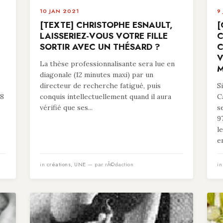
10 JAN 2021
9
[TEXTE] CHRISTOPHE ESNAULT,
[
LAISSERIEZ-VOUS VOTRE FILLE
C
SORTIR AVEC UN THÉSARD ?
C
V
La thèse professionnalisante sera lue en
M
diagonale (12 minutes maxi) par un
directeur de recherche fatigué, puis
S
78
conquis intellectuellement quand il aura
C
vérifié que ses...
s
9
l
en
in
créations
,
UNE
— par rÃ©daction
i