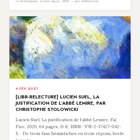
in
chroniques
,
Livres reçus
,
UNE
— par rÃ©daction
4 FÉV 2021
[LIBR-RELECTURE] LUCIEN SUEL, LA
JUSTIFICATION DE L’ABBÉ LEMIRE, PAR
CHRISTOPHE STOLOWICKI
Lucien Suel, La justification de l’abbé Lemire, Faï
Fioc, 2020, 64 pages, 11 €, ISBN : 978-2-37427-042-
5. De trois faux hémistiches en trois répons, brefs