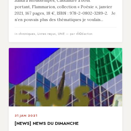
Sandra Moussempès, Cassandre à bout
portant, Flammarion, collection « Poésie », janvier
2021, 167 pages, 18 €, ISBN : 978-2-0802-3289-2. Je
n’en pouvais plus des thématiques je voulais...
in
chroniques
,
Livres reçus
,
UNE
— par rÃ©daction
31 JAN 2021
[NEWS] NEWS DU DIMANCHE