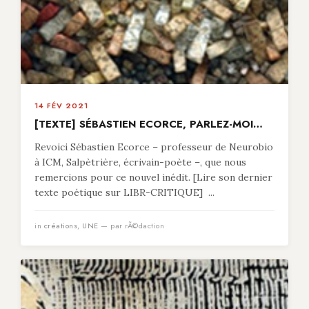
14 FÉV 2021
[TEXTE] SÉBASTIEN ECORCE, PARLEZ-MOI…
Revoici Sébastien Ecorce – professeur de Neurobio
à ICM, Salpètrière, écrivain-poète –, que nous
remercions pour ce nouvel inédit. [Lire son dernier
texte poétique sur LIBR-CRITIQUE] ...
in
créations
,
UNE
— par rÃ©daction