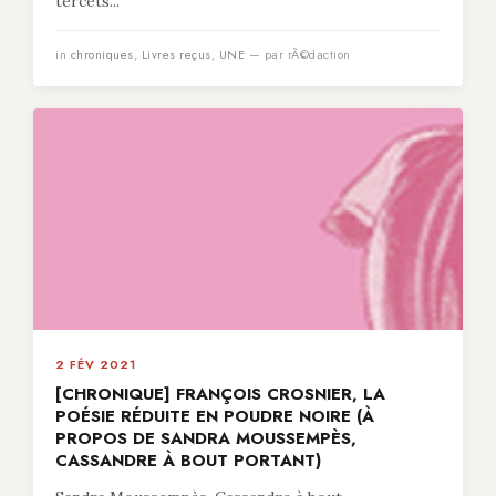
tercets...
in
chroniques
,
Livres reçus
,
UNE
— par rÃ©daction
2 FÉV 2021
[CHRONIQUE] FRANÇOIS CROSNIER, LA
POÉSIE RÉDUITE EN POUDRE NOIRE (À
PROPOS DE SANDRA MOUSSEMPÈS,
CASSANDRE À BOUT PORTANT)