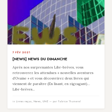
7 FÉV 2021
[NEWS] NEWS DU DIMANCHE
Après nos surprenantes Libr-brèves, vous
retrouverez les attendues « nouvelles aventures
d’Ovaine » et vous découvrirez deux livres qui
viennent de paraître (En lisant, en zigzagant)…
Libr-brèves...
in
Livres reçus
,
News
,
UNE
— par Fabrice Thumerel