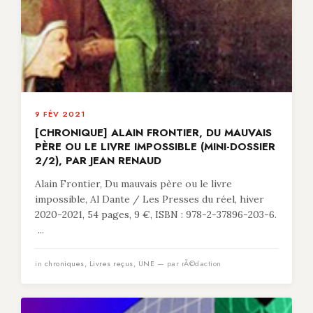
9 FÉV 2021
[CHRONIQUE] ALAIN FRONTIER, DU MAUVAIS
PÈRE OU LE LIVRE IMPOSSIBLE (MINI-DOSSIER
2/2), PAR JEAN RENAUD
Alain Frontier, Du mauvais père ou le livre
impossible, Al Dante / Les Presses du réel, hiver
2020-2021, 54 pages, 9 €, ISBN : 978-2-37896-203-6.
...
in
chroniques
,
Livres reçus
,
UNE
— par rÃ©daction