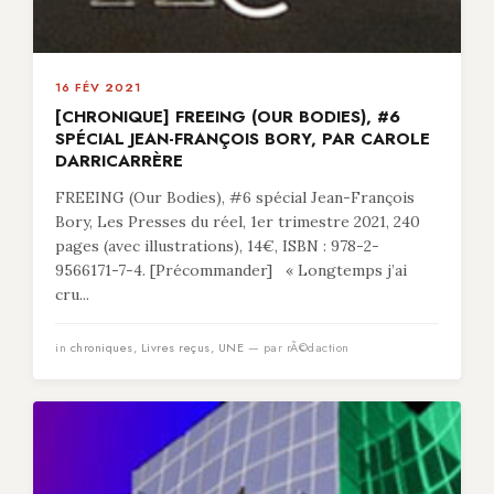
16 FÉV 2021
[CHRONIQUE] FREEING (OUR BODIES), #6
SPÉCIAL JEAN-FRANÇOIS BORY, PAR CAROLE
DARRICARRÈRE
FREEING (Our Bodies), #6 spécial Jean-François
Bory, Les Presses du réel, 1er trimestre 2021, 240
pages (avec illustrations), 14€, ISBN : 978-2-
9566171-7-4. [Précommander] « Longtemps j’ai
cru...
in
chroniques
,
Livres reçus
,
UNE
— par rÃ©daction