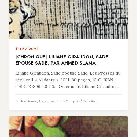
11 FÉV 2021
[CHRONIQUE] LILIANE GIRAUDON, SADE
ÉPOUSE SADE, PAR AHMED SLAMA
Liliane Giraudon, Sade épouse Sade, Les Presses du
réel, coll. « Al dante », 2021, 88 pages, 10 €, ISBN :
978-2-37896-204-3. On connaît Liliane Giraudon,...
in
chroniques
,
Livres reçus
,
UNE
— par rÃ©daction