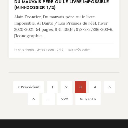
DU MAUVAIS PÈRE OU LE LIVRE IMPOSSIBLE
(MINI-DOSSIER 1/2)
Alain Frontier, Du mauvais père ou le livre
impossible, Al Dante / Les Presses du réel, hiver
2020-2021, 54 pages, 9 €, ISBN : 978-2-37896-203-6.
[Iconographie...
in
chroniques
,
Livres reçus
,
UNE
— par rÃ©daction
« Précédent
1
2
3
4
5
6
...
222
Suivant »