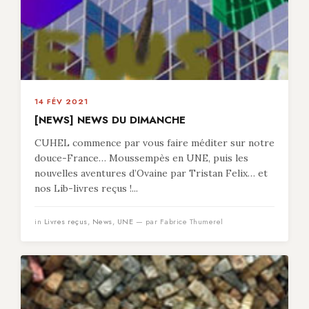
14 FÉV 2021
[NEWS] NEWS DU DIMANCHE
CUHEL commence par vous faire méditer sur notre
douce-France… Moussempès en UNE, puis les
nouvelles aventures d’Ovaine par Tristan Felix… et
nos Lib-livres reçus !...
in
Livres reçus
,
News
,
UNE
— par Fabrice Thumerel