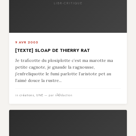
LIBR-CRITIQUE
9 AVR 2005
[TEXTE] SLOAP DE THIERRY RAT
Je traficotte du plosiplotte c’est ma marotte ma
petite cagnote, je gnaude la ragnousse,
j’enfreliquotte le fumi parlotte l’aristote pet au
l’aimé douce la rustre...
in
créations
,
UNE
— par rÃ©daction