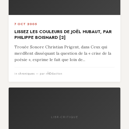
7 OCT 2005
LISSEZ LES COULEURS DE JOËL HUBAUT, PAR
PHILIPPE BOISNARD [2]
Trouée Sonore Christian Prigent, dans Ceux qui
merdRent disséquant la question de la « crise de la
poésie », exprime le fait que loin de...
in
chroniques
— par rÃ©daction
LIBR-CRITIQUE