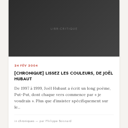
LIBR-CRITIQUE
24 FÉV 2004
[CHRONIQUE] LISSEZ LES COULEURS, DE JOËL
HUBAUT
De 1997 à 1999, Joël Hubaut a écrit un long poème,
Put-Put, dont chaque vers commence par « je
voudrais ». Plus que d’insister spécifiquement sur
le...
in
chroniques
— par Philippe Boisnard