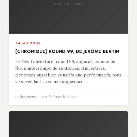
LIBR-CRITIQUE
24 JAN 2006
[CHRONIQUE] ROUND 99, DE JÉRÔME BERTIN
>> Dès l’ouverture, round 99, apparaît comme un
flux ininterrompu de sentences, d’invectives,
d’énoncés aussi bien conatifs que performatifs, tous
se succédant, avec une apparence...
in
chroniques
— par Philippe Boisnard