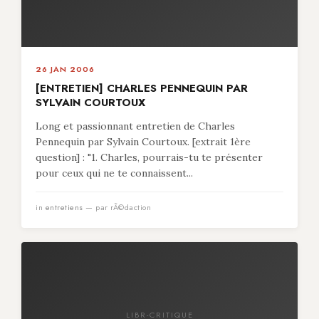
26 JAN 2006
[ENTRETIEN] CHARLES PENNEQUIN PAR
SYLVAIN COURTOUX
Long et passionnant entretien de Charles
Pennequin par Sylvain Courtoux. [extrait 1ère
question] : "1. Charles, pourrais-tu te présenter
pour ceux qui ne te connaissent...
in
entretiens
— par rÃ©daction
LIBR-CRITIQUE