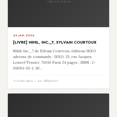
LIBR-CRITIQUE
26 JAN 2006
[LIVRE] NIHIL, INC._7, SYLVAIN COURTOUX
Nihil, Inc._7 de Sylvain Courtoux, éditions IKKO
adresse de commande : IKKO, 25, rue Jacques
Louvel-Tessier, 75010 Paris 24 pages , ISBN : 2-
916911-02-1, 3€...
in
Livres reçus
— par rÃ©daction