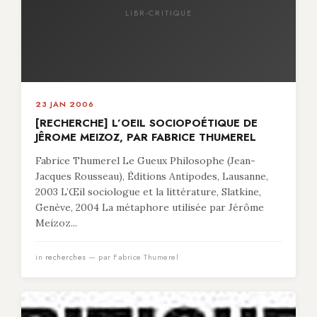
LIBR-CRITIQUE
23 JAN 2006
[RECHERCHE] L’OEIL SOCIOPOÉTIQUE DE
JÊROME MEIZOZ, PAR FABRICE THUMEREL
Fabrice Thumerel Le Gueux Philosophe (Jean-
Jacques Rousseau), Éditions Antipodes, Lausanne,
2003 L’Œil sociologue et la littérature, Slatkine,
Genève, 2004 La métaphore utilisée par Jérôme
Meizoz...
in
recherches
— par Fabrice Thumerel