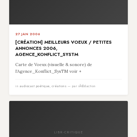
27 JAN 2006
[CRÉATION] MEILLEURS VOEUX / PETITES
ANNONCES 2006,
AGENCE_KONFLICT_SYSTM
Carte de Voeux (visuelle & sonore) de
l’Agence_Konflict_SysTM voir +
in
audiocast poétique
,
créations
— par rÃ©daction
LIBR-CRITIQUE