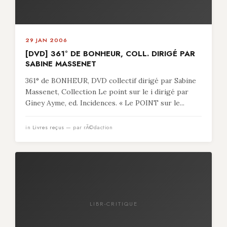
29 JAN 2006
[DVD] 361° DE BONHEUR, COLL. DIRIGÉ PAR
SABINE MASSENET
361° de BONHEUR, DVD collectif dirigé par Sabine
Massenet, Collection Le point sur le i dirigé par
Giney Ayme, ed. Incidences. « Le POINT sur le...
in
Livres reçus
— par rÃ©daction
LIBR-CRITIQUE