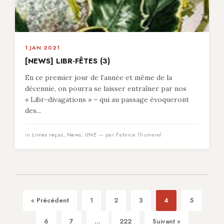
1 JAN 2021
[NEWS] LIBR-FÊTES (3)
En ce premier jour de l’année et même de la
décennie, on pourra se laisser entraîner par nos
« Libr-divagations » – qui au passage évoqueront
des...
in
Livres reçus
,
News
,
UNE
— par Fabrice Thumerel
« Précédent
1
2
3
4
5
6
7
...
222
Suivant »