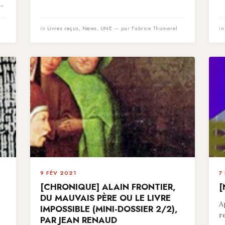
..
in
Livres reçus
,
News
,
UNE
— par Fabrice Thumerel
i
9 FÉV 2021
7
[CHRONIQUE] ALAIN FRONTIER,
[
,
DU MAUVAIS PÈRE OU LE LIVRE
A
IMPOSSIBLE (MINI-DOSSIER 2/2),
r
PAR JEAN RENAUD