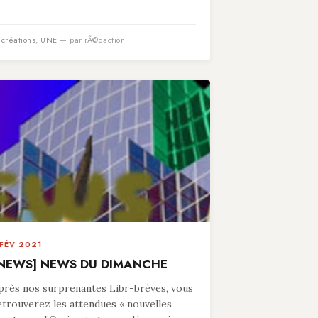
n
créations
,
UNE
— par rÃ©daction
 FÉV 2021
NEWS] NEWS DU DIMANCHE
près nos surprenantes Libr-brèves, vous
etrouverez les attendues « nouvelles