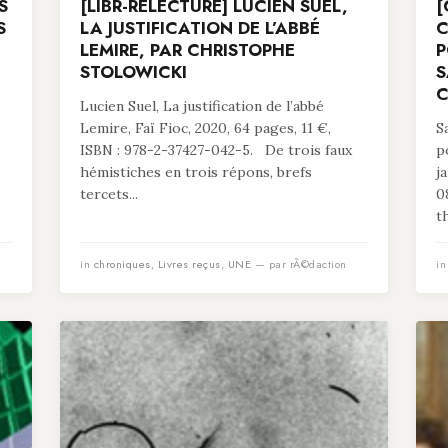
S
[LIBR-RELECTURE] LUCIEN SUEL,
[
S
LA JUSTIFICATION DE L’ABBÉ
C
LEMIRE, PAR CHRISTOPHE
P
STOLOWICKI
S
C
Lucien Suel, La justification de l’abbé
Lemire, Faï Fioc, 2020, 64 pages, 11 €,
S
ISBN : 978-2-37427-042-5. De trois faux
p
hémistiches en trois répons, brefs
j
tercets...
0
t
in
chroniques
,
Livres reçus
,
UNE
— par rÃ©daction
i