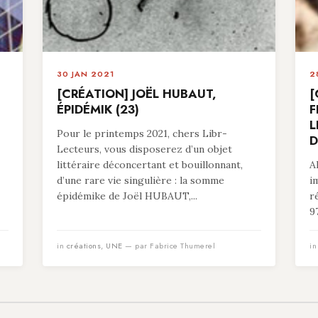
30 JAN 2021
2
[CRÉATION] JOËL HUBAUT,
[
ÉPIDÉMIK (23)
F
L
Pour le printemps 2021, chers Libr-
D
Lecteurs, vous disposerez d’un objet
littéraire déconcertant et bouillonnant,
A
d’une rare vie singulière : la somme
i
épidémike de Joël HUBAUT,...
r
9
in
créations
,
UNE
— par Fabrice Thumerel
i