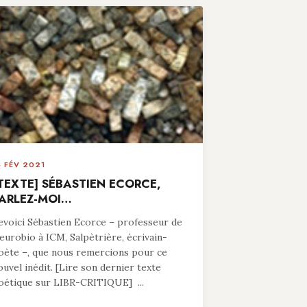
4 FÉV 2021
TEXTE] SÉBASTIEN ECORCE,
ARLEZ-MOI…
evoici Sébastien Ecorce – professeur de
eurobio à ICM, Salpètrière, écrivain-
oète –, que nous remercions pour ce
ouvel inédit. [Lire son dernier texte
oétique sur LIBR-CRITIQUE] ...