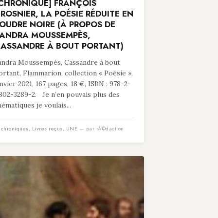
CHRONIQUE] FRANÇOIS
ROSNIER, LA POÉSIE RÉDUITE EN
OUDRE NOIRE (À PROPOS DE
ANDRA MOUSSEMPÈS,
ASSANDRE À BOUT PORTANT)
andra Moussempès, Cassandre à bout
ortant, Flammarion, collection « Poésie »,
anvier 2021, 167 pages, 18 €, ISBN : 978-2-
802-3289-2. Je n’en pouvais plus des
hématiques je voulais...
n
chroniques
,
Livres reçus
,
UNE
— par rÃ©daction