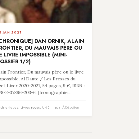
8 JAN 2021
CHRONIQUE] DAN ORNIK, ALAIN
RONTIER, DU MAUVAIS PÈRE OU
E LIVRE IMPOSSIBLE (MINI-
OSSIER 1/2)
lain Frontier, Du mauvais père ou le livre
mpossible, Al Dante / Les Presses du
éel, hiver 2020-2021, 54 pages, 9 €, ISBN :
78-2-37896-203-6. [Iconographie...
n
chroniques
,
Livres reçus
,
UNE
— par rÃ©daction