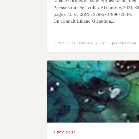
Liliane Giraudon, Sade épouse Sade, Les
Presses du réel, coll. « Al dante », 2021, 8
pages, 10 €, ISBN : 978-2-37896-204-3.
On connaît Liliane Giraudon,...
in
chroniques
,
Livres reçus
,
UNE
— par rÃ©daction
6 FÉV 2021