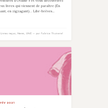
ventures d’Ovaine » et vous découvrirez
eux livres qui viennent de paraître (En
isant, en zigzagant)… Libr-brèves...
n
Livres reçus
,
News
,
UNE
— par Fabrice Thumerel
 FÉV 2021