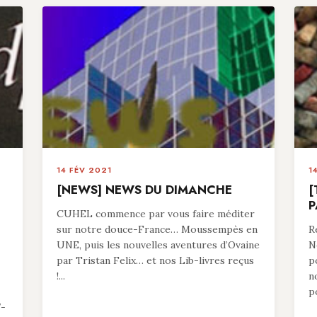
14 FÉV 2021
1
[NEWS] NEWS DU DIMANCHE
[
P
CUHEL commence par vous faire méditer
sur notre douce-France… Moussempès en
R
UNE, puis les nouvelles aventures d’Ovaine
N
par Tristan Felix… et nos Lib-livres reçus
p
!...
n
p
7-