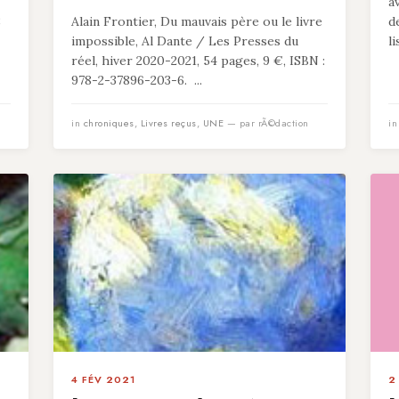
a
8
Alain Frontier, Du mauvais père ou le livre
d
impossible, Al Dante / Les Presses du
l
réel, hiver 2020-2021, 54 pages, 9 €, ISBN :
978-2-37896-203-6. ...
in
chroniques
,
Livres reçus
,
UNE
— par rÃ©daction
i
4 FÉV 2021
2