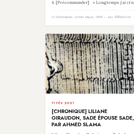
4. [Précommander] « Longtemps j’ai cru.
in
chroniques
,
Livres reçus
,
UNE
— par rÃ©daction
11 FÉV 2021
[CHRONIQUE] LILIANE
GIRAUDON, SADE ÉPOUSE SADE
PAR AHMED SLAMA