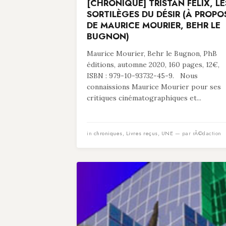
[CHRONIQUE] TRISTAN FELIX, LE
SORTILÈGES DU DÉSIR (À PROPO
DE MAURICE MOURIER, BEHR LE
BUGNON)
Maurice Mourier, Behr le Bugnon, PhB
éditions, automne 2020, 160 pages, 12€,
ISBN : 979-10-93732-45-9. Nous
connaissions Maurice Mourier pour ses
critiques cinématographiques et...
in
chroniques
,
Livres reçus
,
UNE
— par rÃ©daction