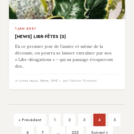
1 JAN 2021
[NEWS] LIBR-FÊTES (3)
En ce premier jour de l’année et même de la
décennie, on pourra se laisser entraîner par nos
« Libr-divagations » – qui au passage évoqueront
des...
in
Livres reçus
,
News
,
UNE
— par Fabrice Thumerel
« Précédent
1
2
3
4
5
6
7
...
222
Suivant »