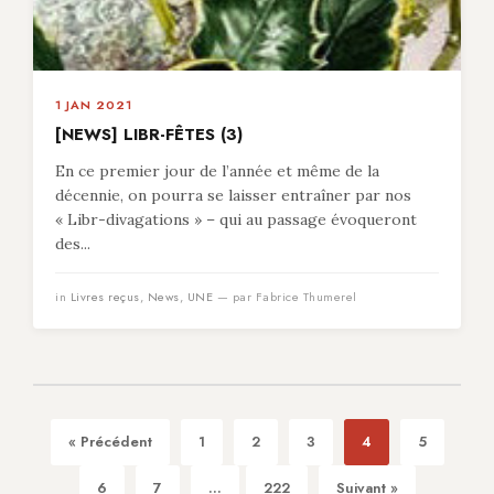
1 JAN 2021
[NEWS] LIBR-FÊTES (3)
En ce premier jour de l’année et même de la
décennie, on pourra se laisser entraîner par nos
« Libr-divagations » – qui au passage évoqueront
des...
in
Livres reçus
,
News
,
UNE
— par Fabrice Thumerel
« Précédent
1
2
3
4
5
6
7
...
222
Suivant »