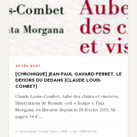
25 FÉV 2021
[CHRONIQUE] JEAN-PAUL GAVARD-PERRET, LE
DEHORS DU DEDANS (CLAUDE LOUIS-
COMBET)
Claude Louis-Combet, Aube des chairs et viscères,
Illustrations de Nomah, coll. « Scalps », Fata
Morgana, en librairie depuis le 19 février 2021, 56
pages, 14 €,...
in
chroniques
,
Livres reçus
,
UNE
— par rÃ©daction