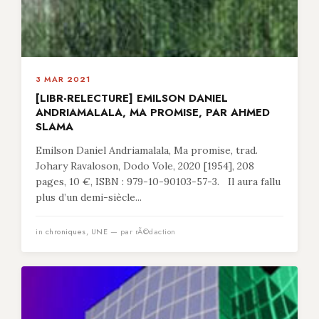
3 MAR 2021
[LIBR-RELECTURE] EMILSON DANIEL
ANDRIAMALALA, MA PROMISE, PAR AHMED
SLAMA
Emilson Daniel Andriamalala, Ma promise, trad.
Johary Ravaloson, Dodo Vole, 2020 [1954], 208
pages, 10 €, ISBN : 979-10-90103-57-3. Il aura fallu
plus d’un demi-siècle...
in
chroniques
,
UNE
— par rÃ©daction