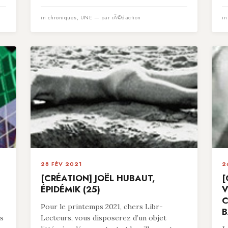
in
chroniques
,
UNE
— par rÃ©daction
i
28 FÉV 2021
2
[CRÉATION] JOËL HUBAUT,
[
ÉPIDÉMIK (25)
V
C
Pour le printemps 2021, chers Libr-
B
es
Lecteurs, vous disposerez d’un objet