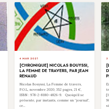
4 MAR 2021
3
[CHRONIQUE] NICOLAS BOUYSSI,
[
LA FEMME DE TRAVERS, PAR JEAN
D
RENAUD
P
Nicolas Bouyssi, La Femme de travers,
E
P.O.L, novembre 2020, 352 pages, 21 €,
t
ISBN : 978-2-8180-4826-9. Quoiqu’il se
[
présente, par instants, comme un “journal”,
9
ce...
si