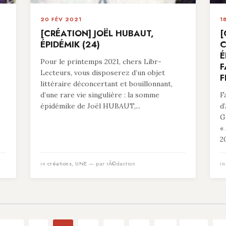
20 FÉV 2021
1
[CRÉATION] JOËL HUBAUT,
[
ÉPIDÉMIK (24)
C
É
Pour le printemps 2021, chers Libr-
F
Lecteurs, vous disposerez d’un objet
F
littéraire déconcertant et bouillonnant,
d’une rare vie singulière : la somme
F
épidémike de Joël HUBAUT,...
d
G
«
20
in
créations
,
UNE
— par rÃ©daction
i