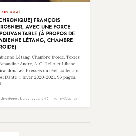
8 FÉV 2021
CHRONIQUE] FRANÇOIS
ROSNIER, AVEC UNE FORCE
POUVANTABLE (À PROPOS DE
ABIENNE LÉTANG, CHAMBRE
ROIDE)
abienne Létang, Chambre froide. Textes
’Amandine André, A. C. Hello et Liliane
iraudon. Les Presses du réel, collection
 Al Dante », hiver 2020-2021, 96 pages,
...
n
chroniques
,
Livres reçus
,
UNE
— par rÃ©daction