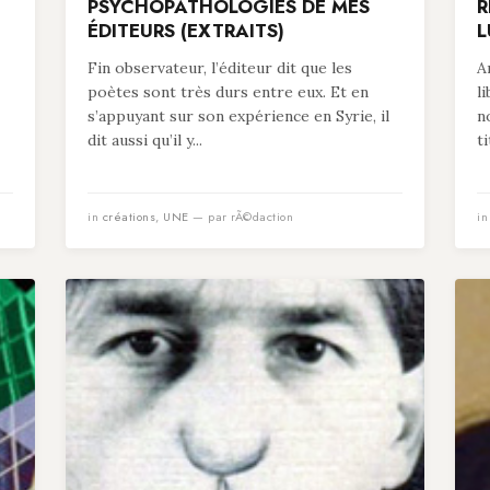
PSYCHOPATHOLOGIES DE MES
R
ÉDITEURS (EXTRAITS)
L
Fin observateur, l’éditeur dit que les
A
poètes sont très durs entre eux. Et en
l
s’appuyant sur son expérience en Syrie, il
n
dit aussi qu’il y...
t
in
créations
,
UNE
— par rÃ©daction
i