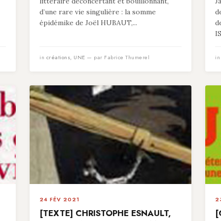
littéraire déconcertant et bouillonnant,
J
d’une rare vie singulière : la somme
d
épidémike de Joël HUBAUT,...
d
I
in
créations
,
UNE
— par Fabrice Thumerel
i
24 FÉV 2021
2
[TEXTE] CHRISTOPHE ESNAULT,
[