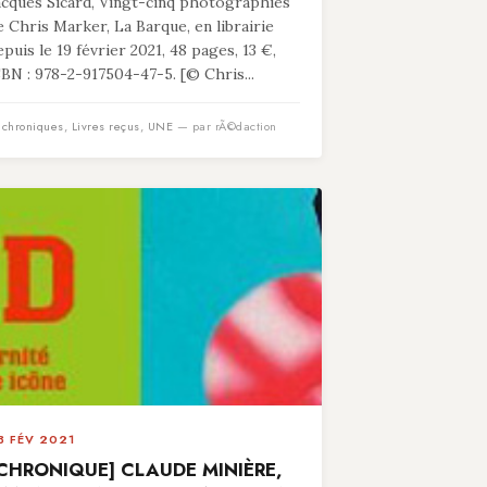
acques Sicard, Vingt-cinq photographies
e Chris Marker, La Barque, en librairie
epuis le 19 février 2021, 48 pages, 13 €,
SBN : 978-2-917504-47-5. [© Chris...
n
chroniques
,
Livres reçus
,
UNE
— par rÃ©daction
3 FÉV 2021
CHRONIQUE] CLAUDE MINIÈRE,