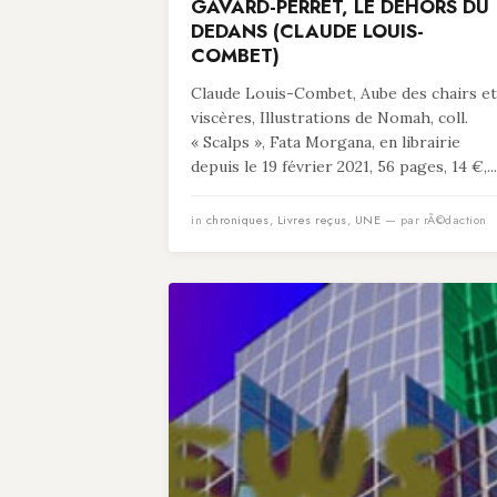
GAVARD-PERRET, LE DEHORS DU
DEDANS (CLAUDE LOUIS-
COMBET)
Claude Louis-Combet, Aube des chairs et
viscères, Illustrations de Nomah, coll.
« Scalps », Fata Morgana, en librairie
depuis le 19 février 2021, 56 pages, 14 €,...
in
chroniques
,
Livres reçus
,
UNE
— par rÃ©daction