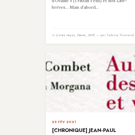
d’Ovaine » (Tristan Felix) et nos Libr-
brèves… Mais d’abord...
in
Livres reçus
,
News
,
UNE
— par Fabrice Thumerel
25 FÉV 2021
[CHRONIQUE] JEAN-PAUL