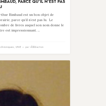
IMBAUD, PARCE QU’IL N’EST PAS
U
rthur Rimbaud est un bon objet de
ibrairie, parce qu’il n’est pas lu. Le
ombre de livres auquel son nom donne le
itre est impressionnant. ...
n
chroniques
,
UNE
— par rÃ©daction