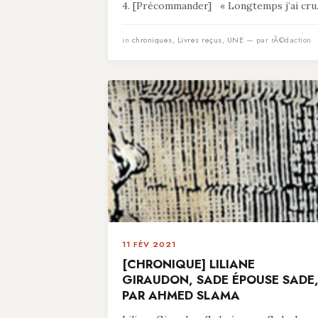
4. [Précommander] « Longtemps j’ai cru.
in
chroniques
,
Livres reçus
,
UNE
— par rÃ©daction
11 FÉV 2021
[CHRONIQUE] LILIANE
GIRAUDON, SADE ÉPOUSE SADE
PAR AHMED SLAMA