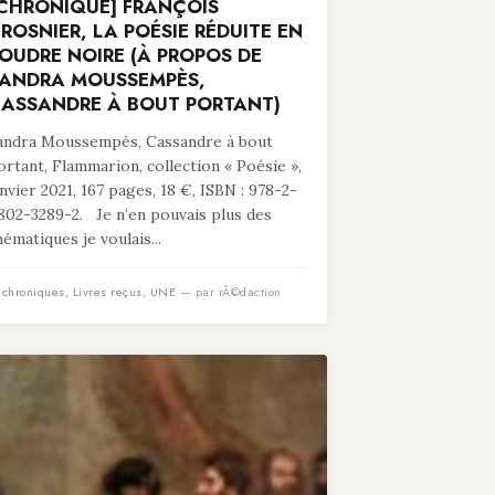
CHRONIQUE] FRANÇOIS
ROSNIER, LA POÉSIE RÉDUITE EN
OUDRE NOIRE (À PROPOS DE
ANDRA MOUSSEMPÈS,
ASSANDRE À BOUT PORTANT)
andra Moussempès, Cassandre à bout
ortant, Flammarion, collection « Poésie »,
anvier 2021, 167 pages, 18 €, ISBN : 978-2-
802-3289-2. Je n’en pouvais plus des
hématiques je voulais...
n
chroniques
,
Livres reçus
,
UNE
— par rÃ©daction