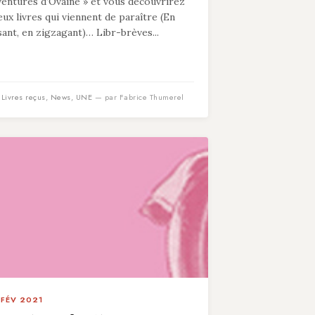
ventures d’Ovaine » et vous découvrirez
eux livres qui viennent de paraître (En
isant, en zigzagant)… Libr-brèves...
n
Livres reçus
,
News
,
UNE
— par Fabrice Thumerel
 FÉV 2021