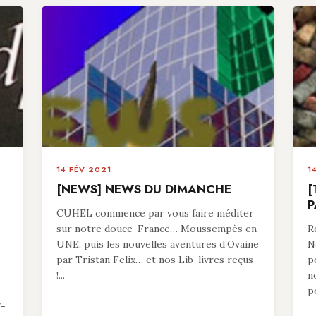
14 FÉV 2021
1
[NEWS] NEWS DU DIMANCHE
[
P
CUHEL commence par vous faire méditer
sur notre douce-France… Moussempès en
R
UNE, puis les nouvelles aventures d’Ovaine
N
par Tristan Felix… et nos Lib-livres reçus
p
!...
n
p
7-