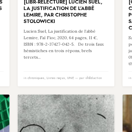
S
[LIBR-RELECTURE] LUCIEN SUEL,
[
S
LA JUSTIFICATION DE L’ABBÉ
C
LEMIRE, PAR CHRISTOPHE
P
STOLOWICKI
S
C
Lucien Suel, La justification de l’abbé
Lemire, Faï Fioc, 2020, 64 pages, 11 €,
S
ISBN : 978-2-37427-042-5. De trois faux
p
hémistiches en trois répons, brefs
j
tercets...
0
t
in
chroniques
,
Livres reçus
,
UNE
— par rÃ©daction
i