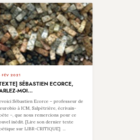
4 FÉV 2021
TEXTE] SÉBASTIEN ECORCE,
ARLEZ-MOI…
evoici Sébastien Ecorce – professeur de
eurobio à ICM, Salpètrière, écrivain-
oète –, que nous remercions pour ce
ouvel inédit. [Lire son dernier texte
oétique sur LIBR-CRITIQUE] ...