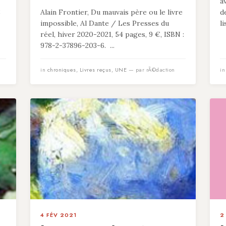
a
8
Alain Frontier, Du mauvais père ou le livre
d
impossible, Al Dante / Les Presses du
l
réel, hiver 2020-2021, 54 pages, 9 €, ISBN :
978-2-37896-203-6. ...
in
chroniques
,
Livres reçus
,
UNE
— par rÃ©daction
i
4 FÉV 2021
2