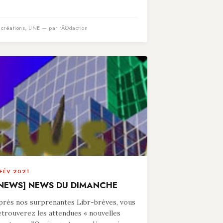
n
créations
,
UNE
— par rÃ©daction
 FÉV 2021
NEWS] NEWS DU DIMANCHE
près nos surprenantes Libr-brèves, vous
etrouverez les attendues « nouvelles