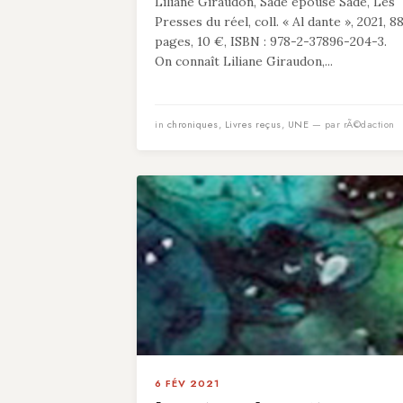
Liliane Giraudon, Sade épouse Sade, Les
Presses du réel, coll. « Al dante », 2021, 8
pages, 10 €, ISBN : 978-2-37896-204-3.
On connaît Liliane Giraudon,...
in
chroniques
,
Livres reçus
,
UNE
— par rÃ©daction
6 FÉV 2021