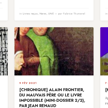
..
in
Livres reçus
,
News
,
UNE
— par Fabrice Thumerel
i
9 FÉV 2021
7
[CHRONIQUE] ALAIN FRONTIER,
[
,
DU MAUVAIS PÈRE OU LE LIVRE
A
IMPOSSIBLE (MINI-DOSSIER 2/2),
r
PAR JEAN RENAUD