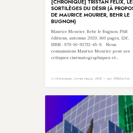
[CHRONIQUE] TRISTAN FELIX, LE
SORTILÈGES DU DÉSIR (À PROPO
DE MAURICE MOURIER, BEHR LE
BUGNON)
Maurice Mourier, Behr le Bugnon, PhB
éditions, automne 2020, 160 pages, 12€,
ISBN : 979-10-93732-45-9. Nous
connaissions Maurice Mourier pour ses
critiques cinématographiques et...
in
chroniques
,
Livres reçus
,
UNE
— par rÃ©daction