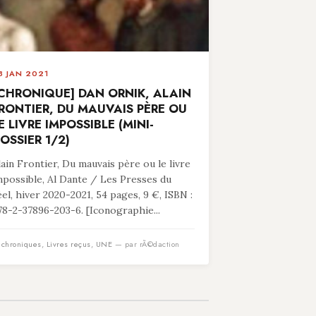
8 JAN 2021
CHRONIQUE] DAN ORNIK, ALAIN
RONTIER, DU MAUVAIS PÈRE OU
E LIVRE IMPOSSIBLE (MINI-
OSSIER 1/2)
lain Frontier, Du mauvais père ou le livre
mpossible, Al Dante / Les Presses du
éel, hiver 2020-2021, 54 pages, 9 €, ISBN :
78-2-37896-203-6. [Iconographie...
n
chroniques
,
Livres reçus
,
UNE
— par rÃ©daction