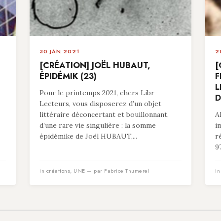
30 JAN 2021
2
[CRÉATION] JOËL HUBAUT,
[
ÉPIDÉMIK (23)
F
L
Pour le printemps 2021, chers Libr-
D
Lecteurs, vous disposerez d’un objet
littéraire déconcertant et bouillonnant,
A
d’une rare vie singulière : la somme
i
épidémike de Joël HUBAUT,...
r
9
in
créations
,
UNE
— par Fabrice Thumerel
i