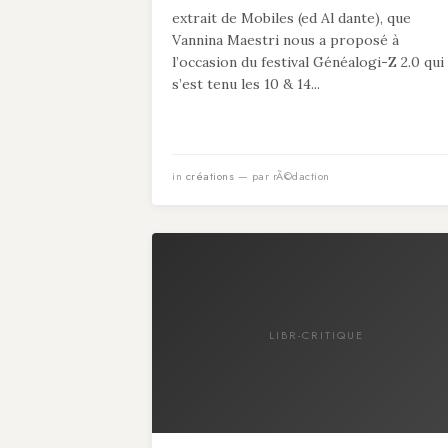
extrait de Mobiles (ed Al dante), que
Vannina Maestri nous a proposé à
l’occasion du festival Généalogi-Z 2.0 qui
s’est tenu les 10 & 14...
in
créations
— par rÃ©daction
LIBR-CRITIQUE