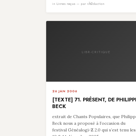
in
Livres reçus
— par rÃ©daction
LIBR-CRITIQUE
26 JAN 2006
[TEXTE] 71. PRÉSENT, DE PHILIPP
BECK
extrait de Chants Populaires, que Philip
Beck nous a proposé à l’occasion du
festival Généalogi-Z 2.0 qui s’est tenu les