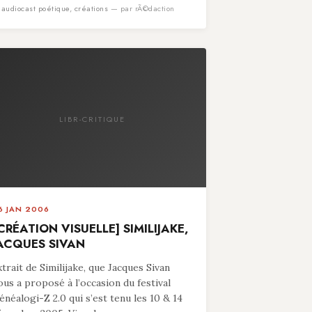
n
audiocast poétique
,
créations
— par rÃ©daction
LIBR-CRITIQUE
6 JAN 2006
CRÉATION VISUELLE] SIMILIJAKE,
ACQUES SIVAN
xtrait de Similijake, que Jacques Sivan
ous a proposé à l’occasion du festival
énéalogi-Z 2.0 qui s’est tenu les 10 & 14