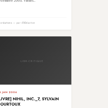
écembre 2005. Visuel...
n
créations
— par rÃ©daction
LIBR-CRITIQUE
6 JAN 2006
LIVRE] NIHIL, INC._7, SYLVAIN
COURTOUX