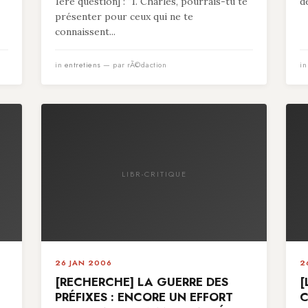
1ère question] : "1. Charles, pourrais-tu te
d
présenter pour ceux qui ne te
connaissent...
in
entretiens
— par rÃ©daction
i
LIBR-CRITIQUE
26 JAN 2006
2
[RECHERCHE] LA GUERRE DES
[
PRÉFIXES : ENCORE UN EFFORT