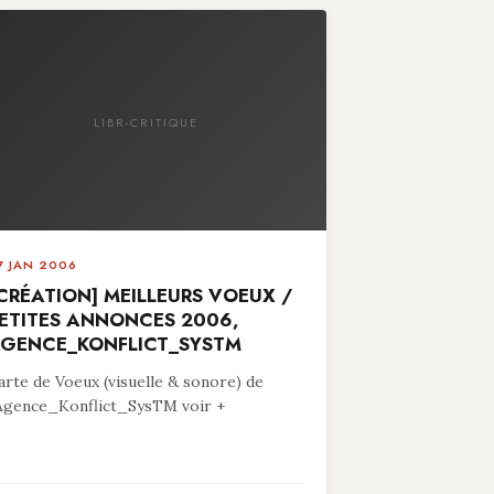
LIBR-CRITIQUE
7 JAN 2006
CRÉATION] MEILLEURS VOEUX /
ETITES ANNONCES 2006,
GENCE_KONFLICT_SYSTM
arte de Voeux (visuelle & sonore) de
’Agence_Konflict_SysTM voir +