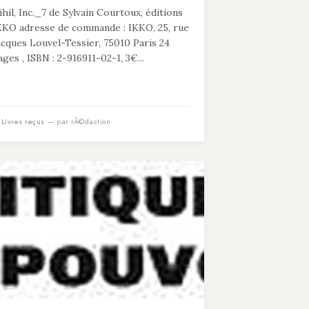
ihil, Inc._7 de Sylvain Courtoux, éditions
KKO adresse de commande : IKKO, 25, rue
acques Louvel-Tessier, 75010 Paris 24
ages , ISBN : 2-916911-02-1, 3€...
n
Livres reçus
— par rÃ©daction