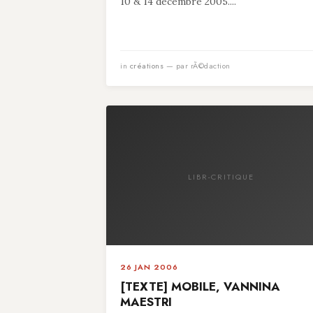
10 & 14 décembre 2005....
in
créations
— par rÃ©daction
LIBR-CRITIQUE
26 JAN 2006
[TEXTE] MOBILE, VANNINA
MAESTRI