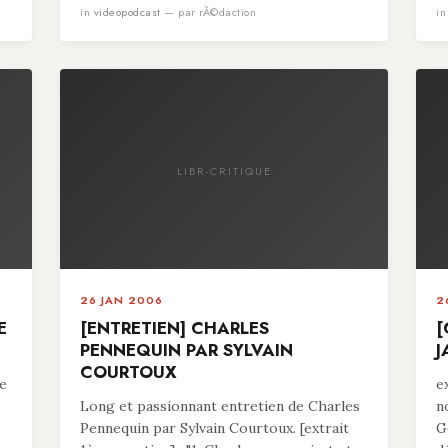
in
videopodcast
— par rÃ©daction
i
LIBR-CRITIQUE
26 JAN 2006
2
E
[ENTRETIEN] CHARLES
[
PENNEQUIN PAR SYLVAIN
J
COURTOUX
pe
e
Long et passionnant entretien de Charles
n
Pennequin par Sylvain Courtoux. [extrait
G