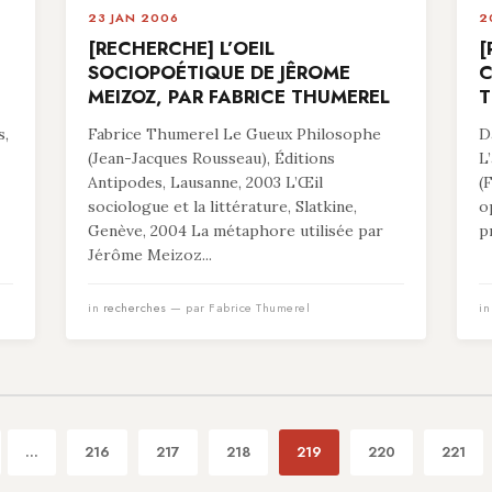
23 JAN 2006
2
[RECHERCHE] L’OEIL
[
SOCIOPOÉTIQUE DE JÊROME
C
MEIZOZ, PAR FABRICE THUMEREL
T
s,
Fabrice Thumerel Le Gueux Philosophe
D
(Jean-Jacques Rousseau), Éditions
L
Antipodes, Lausanne, 2003 L’Œil
(
sociologue et la littérature, Slatkine,
o
Genève, 2004 La métaphore utilisée par
p
Jérôme Meizoz...
in
recherches
— par Fabrice Thumerel
i
...
216
217
218
219
220
221