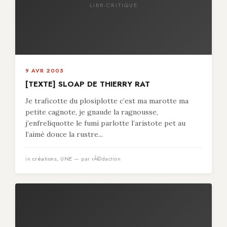
LIBR-CRITIQUE
9 AVR 2005
[TEXTE] SLOAP DE THIERRY RAT
Je traficotte du plosiplotte c’est ma marotte ma
petite cagnote, je gnaude la ragnousse,
j’enfreliquotte le fumi parlotte l’aristote pet au
l’aimé douce la rustre...
in
créations
,
UNE
— par rÃ©daction