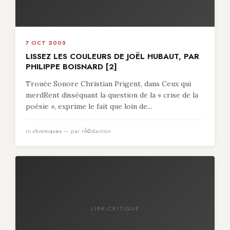
7 OCT 2005
LISSEZ LES COULEURS DE JOËL HUBAUT, PAR
PHILIPPE BOISNARD [2]
Trouée Sonore Christian Prigent, dans Ceux qui
merdRent disséquant la question de la « crise de la
poésie », exprime le fait que loin de...
in
chroniques
— par rÃ©daction
LIBR-CRITIQUE