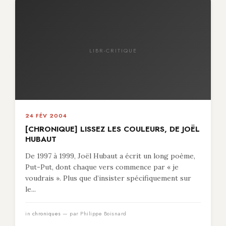
LIBR-CRITIQUE
24 FÉV 2004
[CHRONIQUE] LISSEZ LES COULEURS, DE JOËL
HUBAUT
De 1997 à 1999, Joël Hubaut a écrit un long poème,
Put-Put, dont chaque vers commence par « je
voudrais ». Plus que d’insister spécifiquement sur
le...
in
chroniques
— par Philippe Boisnard