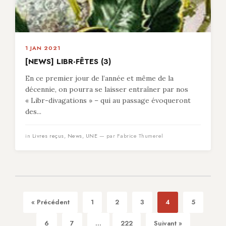
1 JAN 2021
[NEWS] LIBR-FÊTES (3)
En ce premier jour de l’année et même de la
décennie, on pourra se laisser entraîner par nos
« Libr-divagations » – qui au passage évoqueront
des...
in
Livres reçus
,
News
,
UNE
— par Fabrice Thumerel
« Précédent
1
2
3
4
5
6
7
...
222
Suivant »