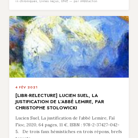
in
chroniques
,
Livres reçus
,
UNE
— par rÃ©daction
4 FÉV 2021
[LIBR-RELECTURE] LUCIEN SUEL, LA
JUSTIFICATION DE L’ABBÉ LEMIRE, PAR
CHRISTOPHE STOLOWICKI
Lucien Suel, La justification de l’abbé Lemire, Faï
Fioc, 2020, 64 pages, 11 €, ISBN : 978-2-37427-042-
5. De trois faux hémistiches en trois répons, brefs