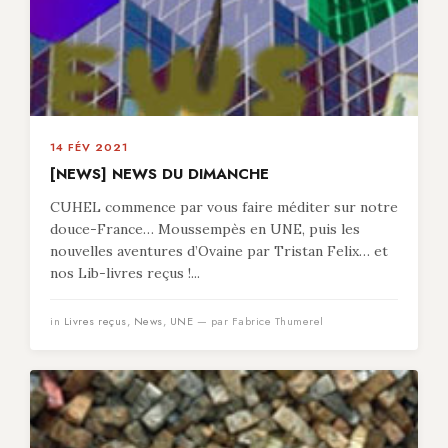
14 FÉV 2021
[NEWS] NEWS DU DIMANCHE
CUHEL commence par vous faire méditer sur notre
douce-France… Moussempès en UNE, puis les
nouvelles aventures d’Ovaine par Tristan Felix… et
nos Lib-livres reçus !...
in
Livres reçus
,
News
,
UNE
— par Fabrice Thumerel