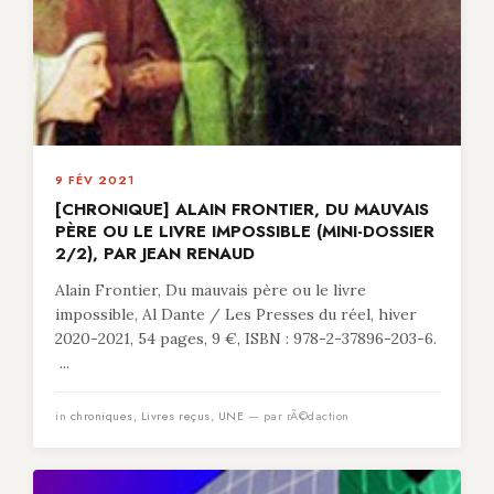
9 FÉV 2021
[CHRONIQUE] ALAIN FRONTIER, DU MAUVAIS
PÈRE OU LE LIVRE IMPOSSIBLE (MINI-DOSSIER
2/2), PAR JEAN RENAUD
Alain Frontier, Du mauvais père ou le livre
impossible, Al Dante / Les Presses du réel, hiver
2020-2021, 54 pages, 9 €, ISBN : 978-2-37896-203-6.
...
in
chroniques
,
Livres reçus
,
UNE
— par rÃ©daction