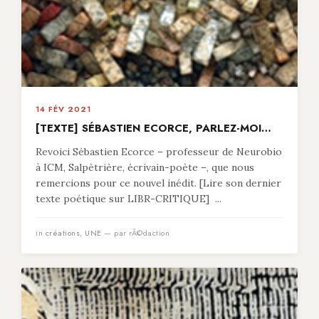
14 FÉV 2021
[TEXTE] SÉBASTIEN ECORCE, PARLEZ-MOI…
Revoici Sébastien Ecorce – professeur de Neurobio
à ICM, Salpètrière, écrivain-poète –, que nous
remercions pour ce nouvel inédit. [Lire son dernier
texte poétique sur LIBR-CRITIQUE] ...
in
créations
,
UNE
— par rÃ©daction