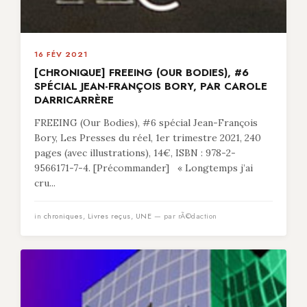
16 FÉV 2021
[CHRONIQUE] FREEING (OUR BODIES), #6
SPÉCIAL JEAN-FRANÇOIS BORY, PAR CAROLE
DARRICARRÈRE
FREEING (Our Bodies), #6 spécial Jean-François
Bory, Les Presses du réel, 1er trimestre 2021, 240
pages (avec illustrations), 14€, ISBN : 978-2-
9566171-7-4. [Précommander] « Longtemps j’ai
cru...
in
chroniques
,
Livres reçus
,
UNE
— par rÃ©daction