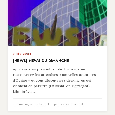
7 FÉV 2021
[NEWS] NEWS DU DIMANCHE
Après nos surprenantes Libr-brèves, vous
retrouverez les attendues « nouvelles aventures
d’Ovaine » et vous découvrirez deux livres qui
viennent de paraître (En lisant, en zigzagant)…
Libr-brèves...
in
Livres reçus
,
News
,
UNE
— par Fabrice Thumerel