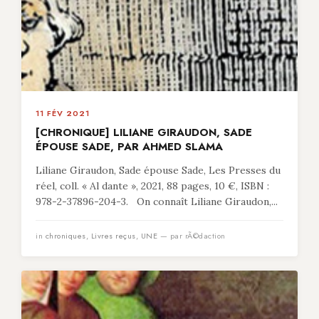
11 FÉV 2021
[CHRONIQUE] LILIANE GIRAUDON, SADE
ÉPOUSE SADE, PAR AHMED SLAMA
Liliane Giraudon, Sade épouse Sade, Les Presses du
réel, coll. « Al dante », 2021, 88 pages, 10 €, ISBN :
978-2-37896-204-3. On connaît Liliane Giraudon,...
in
chroniques
,
Livres reçus
,
UNE
— par rÃ©daction