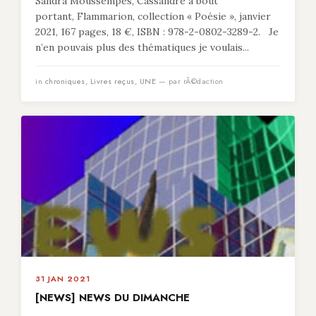
Sandra Moussempès, Cassandre à bout
portant, Flammarion, collection « Poésie », janvier
2021, 167 pages, 18 €, ISBN : 978-2-0802-3289-2. Je
n’en pouvais plus des thématiques je voulais...
in
chroniques
,
Livres reçus
,
UNE
— par rÃ©daction
31 JAN 2021
[NEWS] NEWS DU DIMANCHE