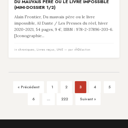
DU MAUVAIS PÈRE OU LE LIVRE IMPOSSIBLE
(MINI-DOSSIER 1/2)
Alain Frontier, Du mauvais père ou le livre
impossible, Al Dante / Les Presses du réel, hiver
2020-2021, 54 pages, 9 €, ISBN : 978-2-37896-203-6.
[Iconographie...
in
chroniques
,
Livres reçus
,
UNE
— par rÃ©daction
« Précédent
1
2
3
4
5
6
...
222
Suivant »