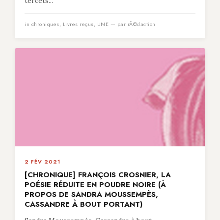
tercets...
in
chroniques
,
Livres reçus
,
UNE
— par rÃ©daction
2 FÉV 2021
[CHRONIQUE] FRANÇOIS CROSNIER, LA
POÉSIE RÉDUITE EN POUDRE NOIRE (À
PROPOS DE SANDRA MOUSSEMPÈS,
CASSANDRE À BOUT PORTANT)