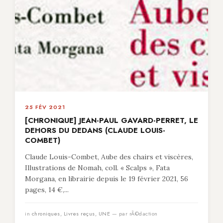
25 FÉV 2021
[CHRONIQUE] JEAN-PAUL GAVARD-PERRET, LE
DEHORS DU DEDANS (CLAUDE LOUIS-
COMBET)
Claude Louis-Combet, Aube des chairs et viscères,
Illustrations de Nomah, coll. « Scalps », Fata
Morgana, en librairie depuis le 19 février 2021, 56
pages, 14 €,...
in
chroniques
,
Livres reçus
,
UNE
— par rÃ©daction