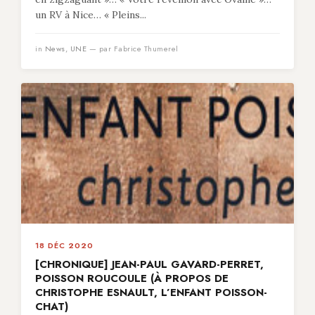
un RV à Nice… « Pleins...
in
News
,
UNE
— par Fabrice Thumerel
18 DÉC 2020
[CHRONIQUE] JEAN-PAUL GAVARD-PERRET,
POISSON ROUCOULE (À PROPOS DE
CHRISTOPHE ESNAULT, L’ENFANT POISSON-
CHAT)