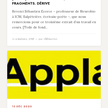
FRAGMENTS. DÉRIVE
Revoici Sébastien Ecorce – professeur de Neurobio
à ICM, Salpètrière, écrivain-poète –, que nous
remercions pour ce troisième extrait d’un travail en
cours. [Toile de fond...
in
créations
,
UNE
— par rÃ©daction
13 DÉC 2020