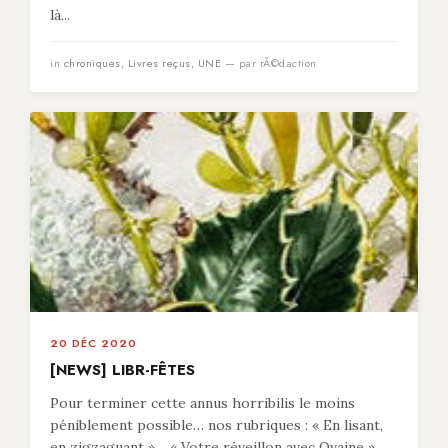
là...
in
chroniques
,
Livres reçus
,
UNE
— par rÃ©daction
20 DÉC 2020
[NEWS] LIBR-FÊTES
Pour terminer cette annus horribilis le moins
péniblement possible… nos rubriques : « En lisant,
en zigzaguant »… « Votre réveillon avec Ovaine »…