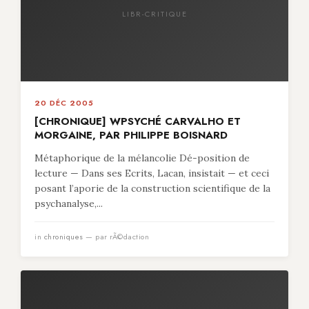
LIBR-CRITIQUE
20 DÉC 2005
[CHRONIQUE] WPSYCHÉ CARVALHO ET
MORGAINE, PAR PHILIPPE BOISNARD
Métaphorique de la mélancolie Dé-position de
lecture — Dans ses Ecrits, Lacan, insistait — et ceci
posant l’aporie de la construction scientifique de la
psychanalyse,...
in
chroniques
— par rÃ©daction