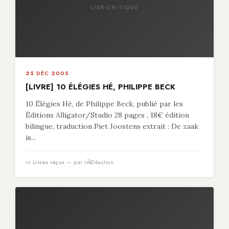
LIBR-CRITIQUE
25 DÉC 2005
[LIVRE] 10 ÉLÉGIES HÉ, PHILIPPE BECK
10 Élégies Hé, de Philippe Beck, publié par les
Éditions Alligator/Studio 28 pages , 18€ édition
bilingue, traduction Piet Joostens extrait : De zaak
is...
in
Livres reçus
— par rÃ©daction