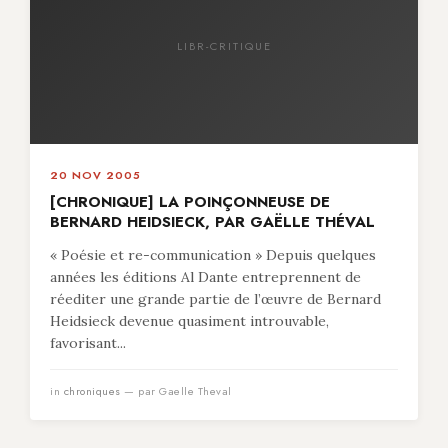
LIBR-CRITIQUE
20 NOV 2005
[CHRONIQUE] LA POINÇONNEUSE DE
BERNARD HEIDSIECK, PAR GAËLLE THÉVAL
« Poésie et re-communication » Depuis quelques
années les éditions Al Dante entreprennent de
réediter une grande partie de l’œuvre de Bernard
Heidsieck devenue quasiment introuvable,
favorisant...
in
chroniques
— par Gaelle Theval