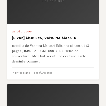
LIBR-CRITIQUE
25 DÉC 2005
[LIVRE] MOBILES, VANNINA MAESTRI
mobiles de Vannina Maestri Editions al dante, 143
pages , ISBN : 2-84761-098-7, 17€ 4ème de
couverture : Mon but serait une écriture-carte
dessinée comme...
in
Livres reçus
— par rÃ©daction