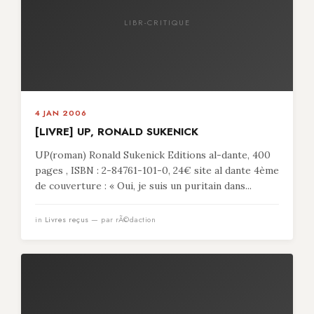
LIBR-CRITIQUE
4 JAN 2006
[LIVRE] UP, RONALD SUKENICK
UP(roman) Ronald Sukenick Editions al-dante, 400
pages , ISBN : 2-84761-101-0, 24€ site al dante 4ème
de couverture : « Oui, je suis un puritain dans...
in
Livres reçus
— par rÃ©daction