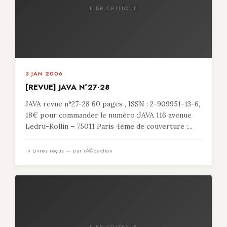
LIBR-CRITIQUE
3 JAN 2006
[REVUE] JAVA N°27-28
JAVA revue n°27-28 60 pages , ISSN : 2-909951-13-6,
18€ pour commander le numéro :JAVA 116 avenue
Ledru-Rollin – 75011 Paris 4ème de couverture :...
in
Livres reçus
— par rÃ©daction
LIBR-CRITIQUE