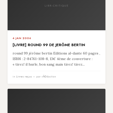
LIBR-CRITIQUE
4 JAN 2006
[LIVRE] ROUND 99 DE JERÔME BERTIN
round 99 jérôme bertin Editions al-dante 60 pages ,
ISBN : 2-84761-108-8, 13€ 4ème de couverture :
« tirez! il hurle, bon sang mais tirez! tirez...
in
Livres reçus
— par rÃ©daction