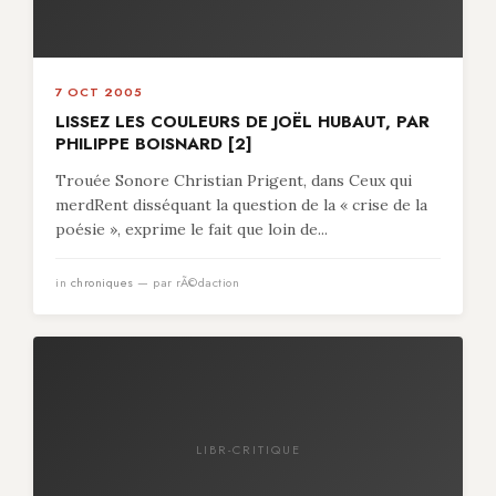
7 OCT 2005
LISSEZ LES COULEURS DE JOËL HUBAUT, PAR
PHILIPPE BOISNARD [2]
Trouée Sonore Christian Prigent, dans Ceux qui
merdRent disséquant la question de la « crise de la
poésie », exprime le fait que loin de...
in
chroniques
— par rÃ©daction
LIBR-CRITIQUE