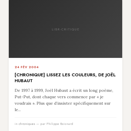
LIBR-CRITIQUE
24 FÉV 2004
[CHRONIQUE] LISSEZ LES COULEURS, DE JOËL
HUBAUT
De 1997 à 1999, Joël Hubaut a écrit un long poème,
Put-Put, dont chaque vers commence par « je
voudrais ». Plus que d’insister spécifiquement sur
le...
in
chroniques
— par Philippe Boisnard