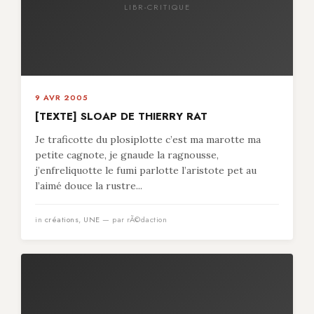
LIBR-CRITIQUE
9 AVR 2005
[TEXTE] SLOAP DE THIERRY RAT
Je traficotte du plosiplotte c’est ma marotte ma
petite cagnote, je gnaude la ragnousse,
j’enfreliquotte le fumi parlotte l’aristote pet au
l’aimé douce la rustre...
in
créations
,
UNE
— par rÃ©daction