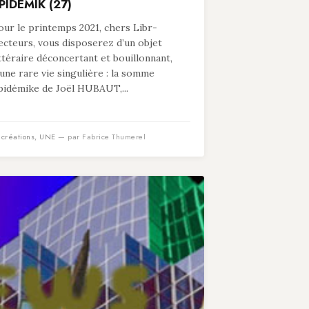
PIDÉMIK (27)
our le printemps 2021, chers Libr-
ecteurs, vous disposerez d’un objet
ittéraire déconcertant et bouillonnant,
’une rare vie singulière : la somme
pidémike de Joël HUBAUT,...
n
créations
,
UNE
— par Fabrice Thumerel