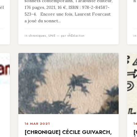
sonnets contemporains, Tarabuste éditeur,
n
ël
176 pages, 2021, 16 €, ISBN : 978-2-84587-
523-4. Encore une fois, Laurent Fourcaut
a joué du sonnet...
in
chroniques
,
UNE
— par rÃ©daction
i
16 MAR 2021
1
[CHRONIQUE] CÉCILE GUIVARCH,
[