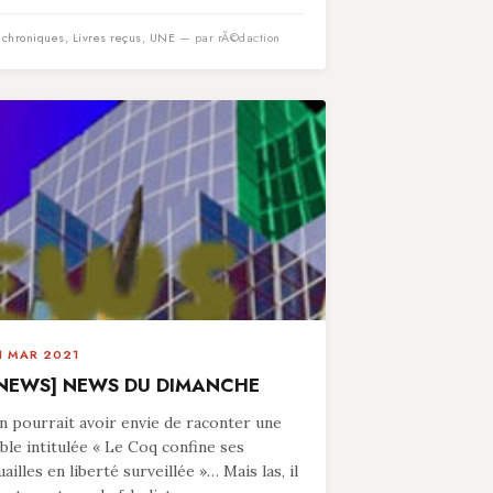
n
chroniques
,
Livres reçus
,
UNE
— par rÃ©daction
1 MAR 2021
NEWS] NEWS DU DIMANCHE
n pourrait avoir envie de raconter une
able intitulée « Le Coq confine ses
uailles en liberté surveillée »… Mais las, il