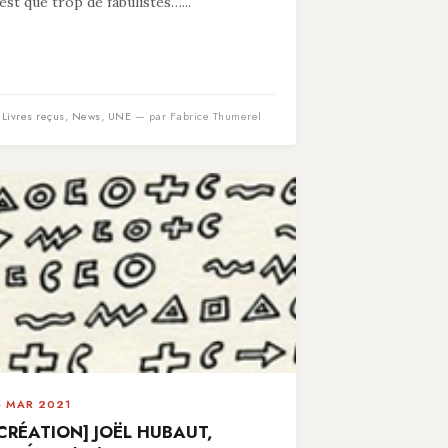
’est que trop de fabulistes…...
n
Livres reçus
,
News
,
UNE
— par Fabrice Thumerel
4 MAR 2021
CRÉATION] JOËL HUBAUT,