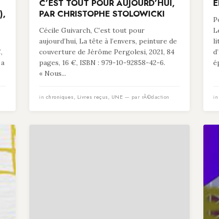
C’EST TOUT POUR AUJOURD’HUI,
É
),
PAR CHRISTOPHE STOLOWICKI
P
Cécile Guivarch, C’est tout pour
L
aujourd’hui, La tête à l’envers, peinture de
l
,
couverture de Jérôme Pergolesi, 2021, 84
d
 a
pages, 16 €, ISBN : 979-10-92858-42-6.
é
« Nous...
in
chroniques
,
Livres reçus
,
UNE
— par rÃ©daction
i