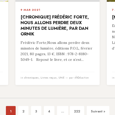
9 MAR 2021
7
[CHRONIQUE] FRÉDÉRIC FORTE,
[
NOUS ALLONS PERDRE DEUX
E
MINUTES DE LUMIÈRE, PAR DAN
n
ORNIK
N
Frédéric Forte,Nous allons perdre deux
L
minutes de lumière, éditions P.O.L, février
d
2021, 80 pages, 13 €, ISBN : 978-2-8180-
5049-1. Reposé le livre, et ce n’est...
in
chroniques
,
Livres reçus
,
UNE
— par rÃ©daction
i
1
2
3
4
...
222
Suivant »