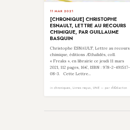
11 MAR 2021
[CHRONIQUE] CHRISTOPHE
ESNAULT, LETTRE AU RECOURS
CHIMIQUE, PAR GUILLAUME
BASQUIN
Christophe ESNAULT, Lettre au recours
chimique, éditions Æthalidès, coll.
« Freaks », en librairie ce jeudi 11 mars
2021, 112 pages, 16€, ISBN : 978-2-491517-
08-3. Cette Lettre...
in
chroniques
,
Livres reçus
,
UNE
— par rÃ©daction