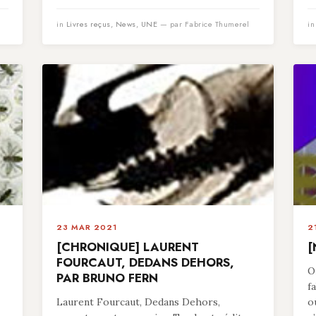
in
Livres reçus
,
News
,
UNE
— par Fabrice Thumerel
i
23 MAR 2021
2
[CHRONIQUE] LAURENT
[
FOURCAUT, DEDANS DEHORS,
O
PAR BRUNO FERN
f
Laurent Fourcaut, Dedans Dehors,
o