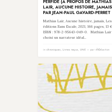
PERFIDE (À PROPOS DE MATHIAS
LAIR, AUCUNE HISTOIRE, JAMAIS
PAR JEAN-PAUL GAVARD-PERRET
Mathias Lair, Aucune histoire, jamais, Les
éditions Sans Escale, 2021, 166 pages, 13 €
ISBN : 978-2-95643-049-0. Mathias Lair
choisi un narrateur idéal...
in
chroniques
,
Livres reçus
,
UNE
— par rÃ©daction