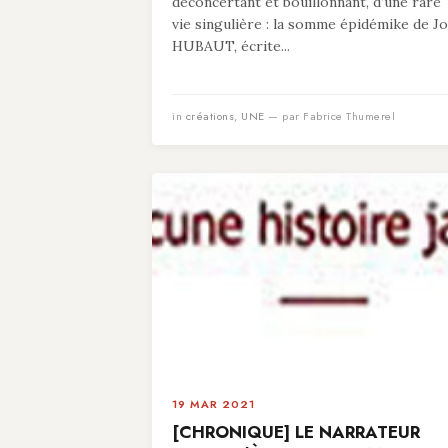
déconcertant et bouillonnant, d’une rare
vie singulière : la somme épidémike de Jo
HUBAUT, écrite...
in
créations
,
UNE
— par Fabrice Thumerel
19 MAR 2021
[CHRONIQUE] LE NARRATEUR