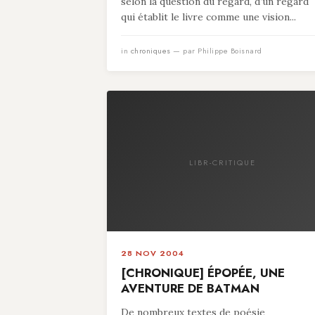
selon la question du regard, d’un regard
qui établit le livre comme une vision...
in
chroniques
— par Philippe Boisnard
LIBR-CRITIQUE
28 NOV 2004
[CHRONIQUE] ÉPOPÉE, UNE
AVENTURE DE BATMAN
De nombreux textes de poésie