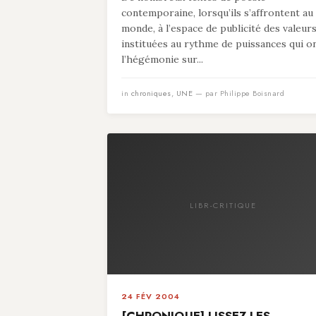
contemporaine, lorsqu’ils s’affrontent au
monde, à l’espace de publicité des valeur
instituées au rythme de puissances qui o
l’hégémonie sur...
in
chroniques
,
UNE
— par Philippe Boisnard
LIBR-CRITIQUE
24 FÉV 2004