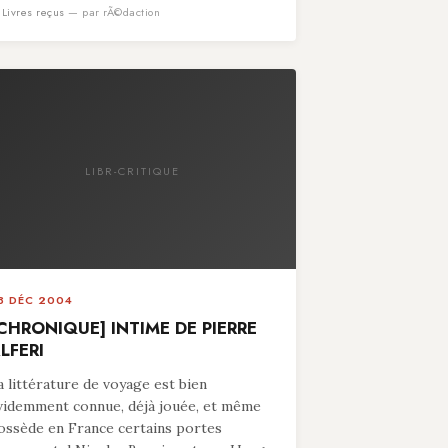
n
Livres reçus
— par rÃ©daction
LIBR-CRITIQUE
8 DÉC 2004
CHRONIQUE] INTIME DE PIERRE
LFERI
a littérature de voyage est bien
videmment connue, déjà jouée, et même
ossède en France certains portes