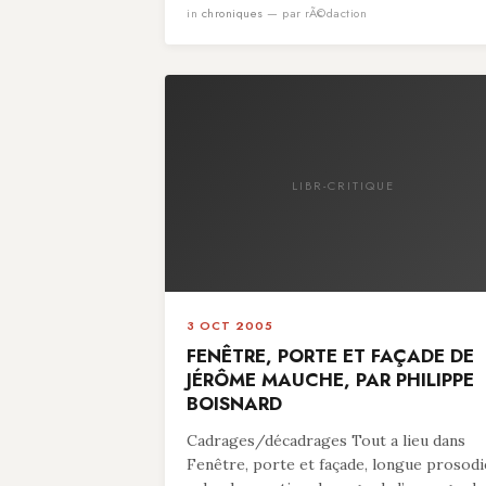
in
chroniques
— par rÃ©daction
LIBR-CRITIQUE
3 OCT 2005
FENÊTRE, PORTE ET FAÇADE DE
JÉRÔME MAUCHE, PAR PHILIPPE
BOISNARD
Cadrages/décadrages Tout a lieu dans
Fenêtre, porte et façade, longue prosodi