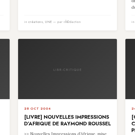
d
du
in
créations
,
UNE
— par rÃ©daction
i
LIBR-CRITIQUE
28 OCT 2004
2
[LIVRE] NOUVELLES IMPRESSIONS
[
D’AFRIQUE DE RAYMOND ROUSSEL
C
P
>> Nouvelles Impressions d’Afrique, mise