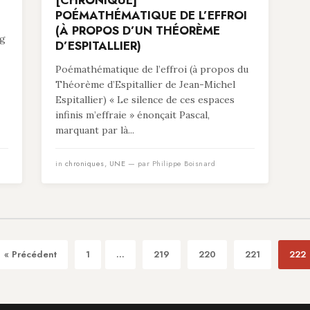
[CHRONIQUE]
POÉMATHÉMATIQUE DE L’EFFROI
(À PROPOS D’UN THÉORÈME
ng
D’ESPITALLIER)
Poémathématique de l’effroi (à propos du
Théorème d’Espitallier de Jean-Michel
Espitallier) « Le silence de ces espaces
infinis m’effraie » énonçait Pascal,
marquant par là...
in
chroniques
,
UNE
— par Philippe Boisnard
« Précédent
1
...
219
220
221
222