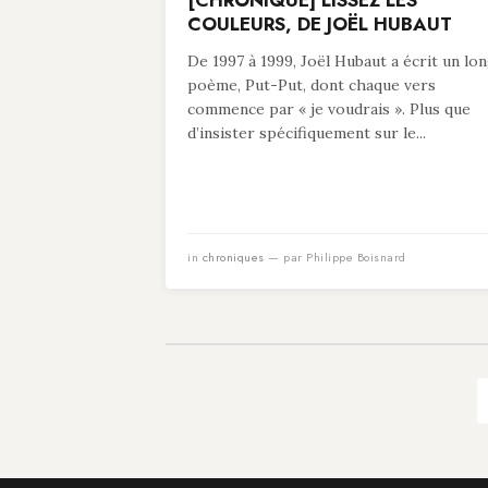
[CHRONIQUE] LISSEZ LES
COULEURS, DE JOËL HUBAUT
De 1997 à 1999, Joël Hubaut a écrit un lo
poème, Put-Put, dont chaque vers
commence par « je voudrais ». Plus que
d’insister spécifiquement sur le...
in
chroniques
— par Philippe Boisnard