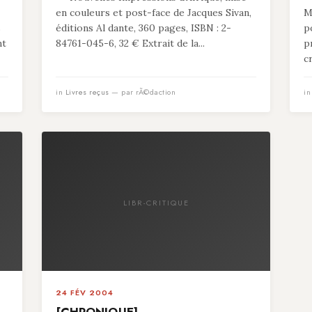
en couleurs et post-face de Jacques Sivan,
M
s
éditions Al dante, 360 pages, ISBN : 2-
p
nt
84761-045-6, 32 € Extrait de la...
p
c
in
Livres reçus
— par rÃ©daction
i
LIBR-CRITIQUE
24 FÉV 2004