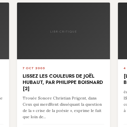
LIBR-CRITIQUE
7 OCT 2005
4
LISSEZ LES COULEURS DE JOËL
[
HUBAUT, PAR PHILIPPE BOISNARD
B
[2]
é
le
Trouée Sonore Christian Prigent, dans
I
Ceux qui merdRent disséquant la question
c
de la « crise de la poésie », exprime le fait
à 
que loin de...