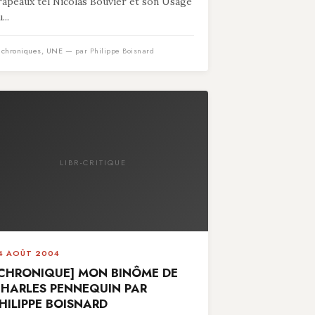
rapeaux tel Nicolas Bouvier et son Usage
...
n
chroniques
,
UNE
— par Philippe Boisnard
LIBR-CRITIQUE
4 AOÛT 2004
CHRONIQUE] MON BINÔME DE
HARLES PENNEQUIN PAR
HILIPPE BOISNARD