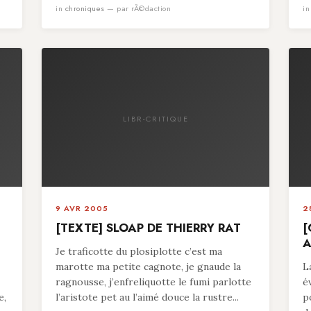
in
chroniques
— par rÃ©daction
i
LIBR-CRITIQUE
9 AVR 2005
2
[TEXTE] SLOAP DE THIERRY RAT
[
A
Je traficotte du plosiplotte c’est ma
marotte ma petite cagnote, je gnaude la
L
ragnousse, j’enfreliquotte le fumi parlotte
é
e,
l’aristote pet au l’aimé douce la rustre...
p