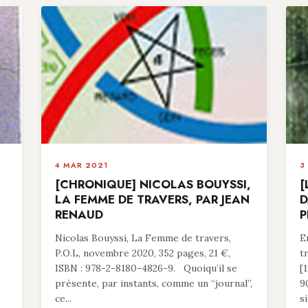
4 MAR 2021
3
[CHRONIQUE] NICOLAS BOUYSSI,
[
LA FEMME DE TRAVERS, PAR JEAN
D
RENAUD
P
Nicolas Bouyssi, La Femme de travers,
E
P.O.L, novembre 2020, 352 pages, 21 €,
t
ISBN : 978-2-8180-4826-9. Quoiqu’il se
[
présente, par instants, comme un “journal”,
9
ce...
si