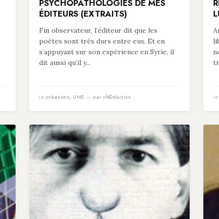
PSYCHOPATHOLOGIES DE MES
R
ÉDITEURS (EXTRAITS)
L
Fin observateur, l’éditeur dit que les
A
poètes sont très durs entre eux. Et en
l
s’appuyant sur son expérience en Syrie, il
n
dit aussi qu’il y...
t
in
créations
,
UNE
— par rÃ©daction
i