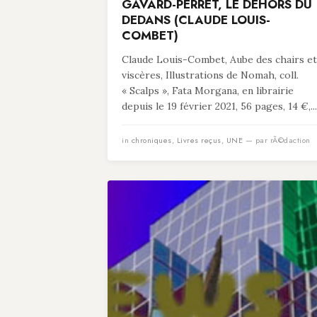
GAVARD-PERRET, LE DEHORS DU
DEDANS (CLAUDE LOUIS-
COMBET)
Claude Louis-Combet, Aube des chairs et
viscères, Illustrations de Nomah, coll.
« Scalps », Fata Morgana, en librairie
depuis le 19 février 2021, 56 pages, 14 €,...
in
chroniques
,
Livres reçus
,
UNE
— par rÃ©daction