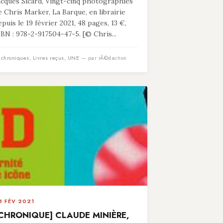
acques Sicard, Vingt-cinq photographies
e Chris Marker, La Barque, en librairie
epuis le 19 février 2021, 48 pages, 13 €,
SBN : 978-2-917504-47-5. [© Chris...
n
chroniques
,
Livres reçus
,
UNE
— par rÃ©daction
3 FÉV 2021
CHRONIQUE] CLAUDE MINIÈRE,