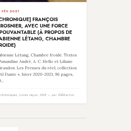
8 FÉV 2021
CHRONIQUE] FRANÇOIS
ROSNIER, AVEC UNE FORCE
POUVANTABLE (À PROPOS DE
ABIENNE LÉTANG, CHAMBRE
ROIDE)
abienne Létang, Chambre froide. Textes
’Amandine André, A. C. Hello et Liliane
iraudon. Les Presses du réel, collection
 Al Dante », hiver 2020-2021, 96 pages,
...
n
chroniques
,
Livres reçus
,
UNE
— par rÃ©daction