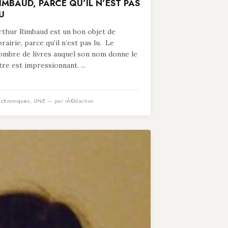
IMBAUD, PARCE QU’IL N’EST PAS
U
rthur Rimbaud est un bon objet de
ibrairie, parce qu’il n’est pas lu. Le
ombre de livres auquel son nom donne le
itre est impressionnant. ...
n
chroniques
,
UNE
— par rÃ©daction