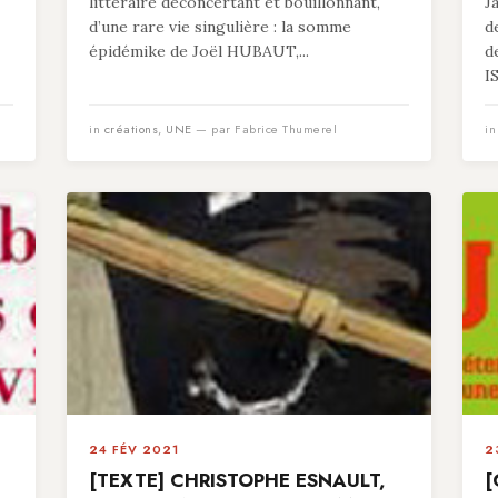
littéraire déconcertant et bouillonnant,
J
d’une rare vie singulière : la somme
d
épidémike de Joël HUBAUT,...
d
I
in
créations
,
UNE
— par Fabrice Thumerel
i
24 FÉV 2021
2
[TEXTE] CHRISTOPHE ESNAULT,
[