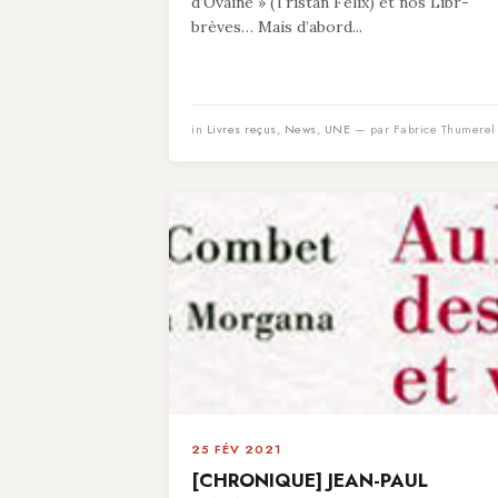
d’Ovaine » (Tristan Felix) et nos Libr-
brèves… Mais d’abord...
in
Livres reçus
,
News
,
UNE
— par Fabrice Thumerel
25 FÉV 2021
[CHRONIQUE] JEAN-PAUL