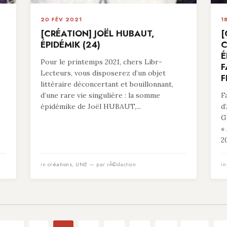
20 FÉV 2021
1
[CRÉATION] JOËL HUBAUT,
[
ÉPIDÉMIK (24)
C
É
Pour le printemps 2021, chers Libr-
F
Lecteurs, vous disposerez d’un objet
F
littéraire déconcertant et bouillonnant,
d’une rare vie singulière : la somme
F
épidémike de Joël HUBAUT,...
d
G
«
20
in
créations
,
UNE
— par rÃ©daction
i