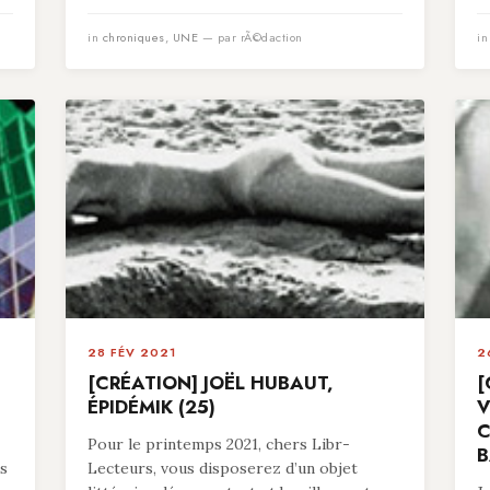
in
chroniques
,
UNE
— par rÃ©daction
i
28 FÉV 2021
2
[CRÉATION] JOËL HUBAUT,
[
ÉPIDÉMIK (25)
V
C
Pour le printemps 2021, chers Libr-
B
es
Lecteurs, vous disposerez d’un objet