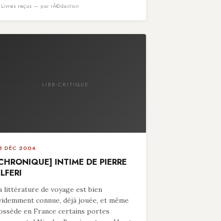
n
Livres reçus
— par rÃ©daction
LIBR-CRITIQUE
8 DÉC 2004
CHRONIQUE] INTIME DE PIERRE
LFERI
a littérature de voyage est bien
videmment connue, déjà jouée, et même
ossède en France certains portes