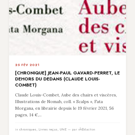
25 FÉV 2021
[CHRONIQUE] JEAN-PAUL GAVARD-PERRET, LE
DEHORS DU DEDANS (CLAUDE LOUIS-
COMBET)
Claude Louis-Combet, Aube des chairs et viscères,
Illustrations de Nomah, coll. « Scalps », Fata
Morgana, en librairie depuis le 19 février 2021, 56
pages, 14 €,...
in
chroniques
,
Livres reçus
,
UNE
— par rÃ©daction