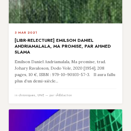
3 MAR 2021
[LIBR-RELECTURE] EMILSON DANIEL
ANDRIAMALALA, MA PROMISE, PAR AHMED
SLAMA
Emilson Daniel Andriamalala, Ma promise, trad.
Johary Ravaloson, Dodo Vole, 2020 [1954], 208
pages, 10 €, ISBN : 979-10-90103-57-3. Il aura fallu
plus d’un demi-siècle...
in
chroniques
,
UNE
— par rÃ©daction