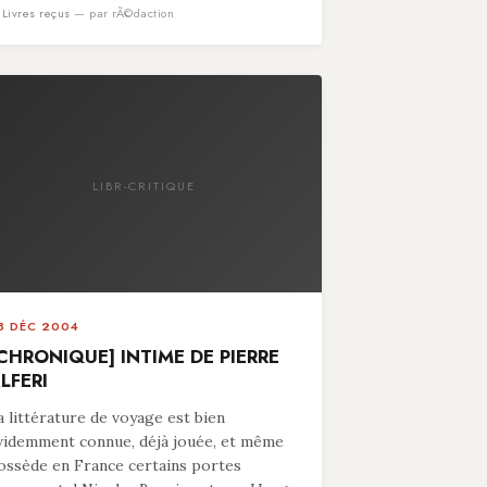
n
Livres reçus
— par rÃ©daction
LIBR-CRITIQUE
8 DÉC 2004
CHRONIQUE] INTIME DE PIERRE
LFERI
a littérature de voyage est bien
videmment connue, déjà jouée, et même
ossède en France certains portes