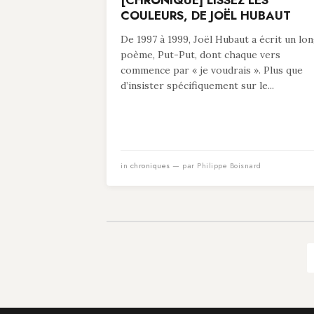
[CHRONIQUE] LISSEZ LES
COULEURS, DE JOËL HUBAUT
De 1997 à 1999, Joël Hubaut a écrit un lo
poème, Put-Put, dont chaque vers
commence par « je voudrais ». Plus que
d’insister spécifiquement sur le...
in
chroniques
— par Philippe Boisnard