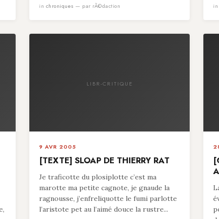
in
chroniques
— par rÃ©daction
i
LIBR-CRITIQUE
9 AVR 2005
2
[TEXTE] SLOAP DE THIERRY RAT
[
A
Je traficotte du plosiplotte c’est ma
marotte ma petite cagnote, je gnaude la
L
ragnousse, j’enfreliquotte le fumi parlotte
é
e,
l’aristote pet au l’aimé douce la rustre...
p