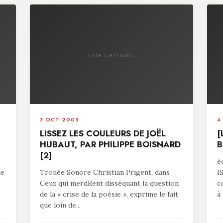
LIBR-CRITIQUE
7 OCT 2005
4
LISSEZ LES COULEURS DE JOËL
[
HUBAUT, PAR PHILIPPE BOISNARD
B
[2]
é
le
Trouée Sonore Christian Prigent, dans
I
Ceux qui merdRent disséquant la question
c
de la « crise de la poésie », exprime le fait
à 
que loin de...