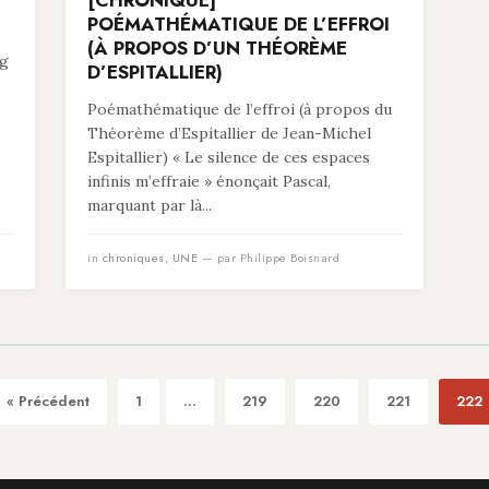
[CHRONIQUE]
POÉMATHÉMATIQUE DE L’EFFROI
(À PROPOS D’UN THÉORÈME
ng
D’ESPITALLIER)
Poémathématique de l’effroi (à propos du
Théorème d’Espitallier de Jean-Michel
Espitallier) « Le silence de ces espaces
infinis m’effraie » énonçait Pascal,
marquant par là...
in
chroniques
,
UNE
— par Philippe Boisnard
« Précédent
1
...
219
220
221
222