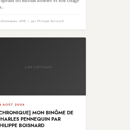
rapeaux tel Nicolas Bouvier et son Usage
...
n
chroniques
,
UNE
— par Philippe Boisnard
LIBR-CRITIQUE
4 AOÛT 2004
CHRONIQUE] MON BINÔME DE
HARLES PENNEQUIN PAR
HILIPPE BOISNARD