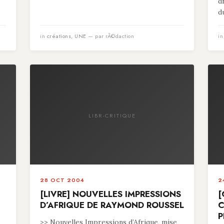
d
du
in
créations
,
UNE
— par rÃ©daction
i
LIBR-CRITIQUE
28 OCT 2004
2
[LIVRE] NOUVELLES IMPRESSIONS
[
D’AFRIQUE DE RAYMOND ROUSSEL
C
P
>> Nouvelles Impressions d’Afrique, mise