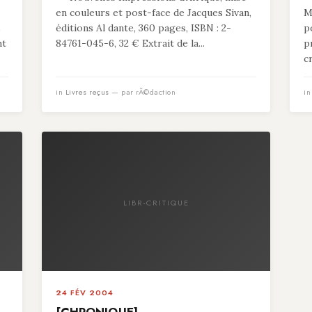
en couleurs et post-face de Jacques Sivan,
M
s
éditions Al dante, 360 pages, ISBN : 2-
p
nt
84761-045-6, 32 € Extrait de la...
p
c
in
Livres reçus
— par rÃ©daction
i
LIBR-CRITIQUE
24 FÉV 2004