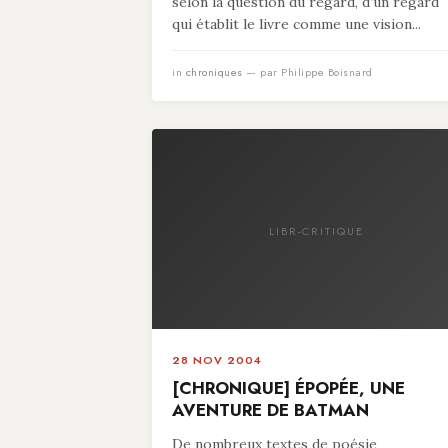
selon la question du regard, d’un regard
qui établit le livre comme une vision...
in
chroniques
— par Philippe Boisnard
LIBR-CRITIQUE
28 NOV 2004
[CHRONIQUE] ÉPOPÉE, UNE
AVENTURE DE BATMAN
De nombreux textes de poésie