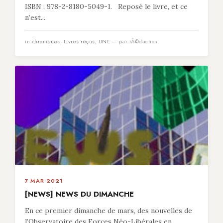
ISBN : 978-2-8180-5049-1. Reposé le livre, et ce
n’est...
in
chroniques
,
Livres reçus
,
UNE
— par rÃ©daction
7 MAR 2021
[NEWS] NEWS DU DIMANCHE
En ce premier dimanche de mars, des nouvelles de
l’Observatoire des Forces Néo-Libérales en