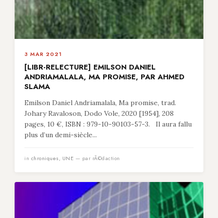
3 MAR 2021
[LIBR-RELECTURE] EMILSON DANIEL
ANDRIAMALALA, MA PROMISE, PAR AHMED
SLAMA
Emilson Daniel Andriamalala, Ma promise, trad.
Johary Ravaloson, Dodo Vole, 2020 [1954], 208
pages, 10 €, ISBN : 979-10-90103-57-3. Il aura fallu
plus d’un demi-siècle...
in
chroniques
,
UNE
— par rÃ©daction