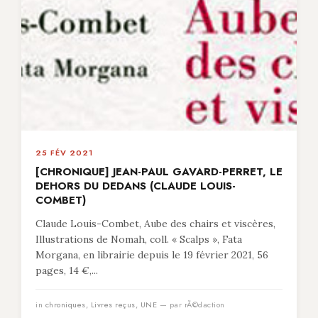
25 FÉV 2021
[CHRONIQUE] JEAN-PAUL GAVARD-PERRET, LE
DEHORS DU DEDANS (CLAUDE LOUIS-
COMBET)
Claude Louis-Combet, Aube des chairs et viscères,
Illustrations de Nomah, coll. « Scalps », Fata
Morgana, en librairie depuis le 19 février 2021, 56
pages, 14 €,...
in
chroniques
,
Livres reçus
,
UNE
— par rÃ©daction