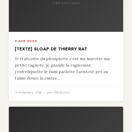
LIBR-CRITIQUE
9 AVR 2005
[TEXTE] SLOAP DE THIERRY RAT
Je traficotte du plosiplotte c’est ma marotte ma
petite cagnote, je gnaude la ragnousse,
j’enfreliquotte le fumi parlotte l’aristote pet au
l’aimé douce la rustre...
in
créations
,
UNE
— par rÃ©daction