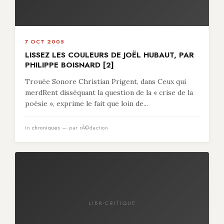
7 OCT 2005
LISSEZ LES COULEURS DE JOËL HUBAUT, PAR
PHILIPPE BOISNARD [2]
Trouée Sonore Christian Prigent, dans Ceux qui
merdRent disséquant la question de la « crise de la
poésie », exprime le fait que loin de...
in
chroniques
— par rÃ©daction
LIBR-CRITIQUE