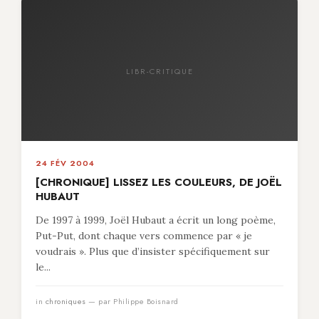
LIBR-CRITIQUE
24 FÉV 2004
[CHRONIQUE] LISSEZ LES COULEURS, DE JOËL
HUBAUT
De 1997 à 1999, Joël Hubaut a écrit un long poème,
Put-Put, dont chaque vers commence par « je
voudrais ». Plus que d’insister spécifiquement sur
le...
in
chroniques
— par Philippe Boisnard