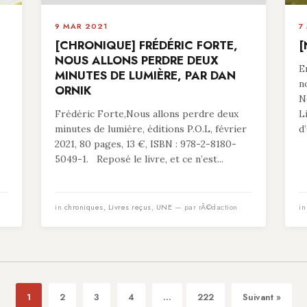
9 MAR 2021
7
[CHRONIQUE] FRÉDÉRIC FORTE,
[
NOUS ALLONS PERDRE DEUX
E
MINUTES DE LUMIÈRE, PAR DAN
n
ORNIK
N
Frédéric Forte,Nous allons perdre deux
L
minutes de lumière, éditions P.O.L, février
d
2021, 80 pages, 13 €, ISBN : 978-2-8180-
5049-1. Reposé le livre, et ce n’est...
in
chroniques
,
Livres reçus
,
UNE
— par rÃ©daction
i
1
2
3
4
...
222
Suivant »