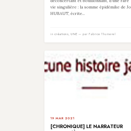
déconcertant et bouillonnant, d’une rare
vie singulière : la somme épidémike de Jo
HUBAUT, écrite...
in
créations
,
UNE
— par Fabrice Thumerel
19 MAR 2021
[CHRONIQUE] LE NARRATEUR