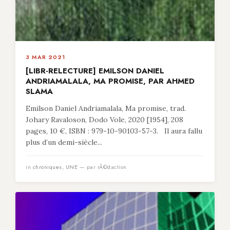
3 MAR 2021
[LIBR-RELECTURE] EMILSON DANIEL
ANDRIAMALALA, MA PROMISE, PAR AHMED
SLAMA
Emilson Daniel Andriamalala, Ma promise, trad.
Johary Ravaloson, Dodo Vole, 2020 [1954], 208
pages, 10 €, ISBN : 979-10-90103-57-3. Il aura fallu
plus d’un demi-siècle...
in
chroniques
,
UNE
— par rÃ©daction