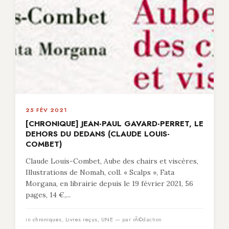
25 FÉV 2021
[CHRONIQUE] JEAN-PAUL GAVARD-PERRET, LE
DEHORS DU DEDANS (CLAUDE LOUIS-
COMBET)
Claude Louis-Combet, Aube des chairs et viscères,
Illustrations de Nomah, coll. « Scalps », Fata
Morgana, en librairie depuis le 19 février 2021, 56
pages, 14 €,...
in
chroniques
,
Livres reçus
,
UNE
— par rÃ©daction