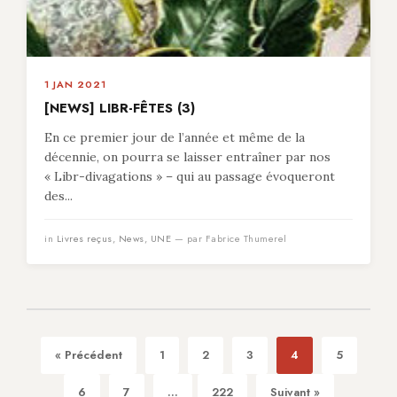
1 JAN 2021
[NEWS] LIBR-FÊTES (3)
En ce premier jour de l’année et même de la
décennie, on pourra se laisser entraîner par nos
« Libr-divagations » – qui au passage évoqueront
des...
in
Livres reçus
,
News
,
UNE
— par Fabrice Thumerel
« Précédent
1
2
3
4
5
6
7
...
222
Suivant »