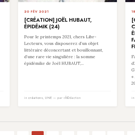
20 FÉV 2021
1
[CRÉATION] JOËL HUBAUT,
[
ÉPIDÉMIK (24)
C
É
Pour le printemps 2021, chers Libr-
F
Lecteurs, vous disposerez d’un objet
F
littéraire déconcertant et bouillonnant,
d’une rare vie singulière : la somme
F
épidémike de Joël HUBAUT,...
d
G
«
20
in
créations
,
UNE
— par rÃ©daction
i