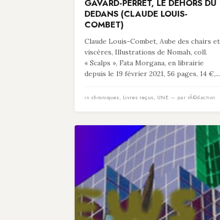
GAVARD-PERRET, LE DEHORS DU
DEDANS (CLAUDE LOUIS-
COMBET)
Claude Louis-Combet, Aube des chairs et
viscères, Illustrations de Nomah, coll.
« Scalps », Fata Morgana, en librairie
depuis le 19 février 2021, 56 pages, 14 €,...
in
chroniques
,
Livres reçus
,
UNE
— par rÃ©daction