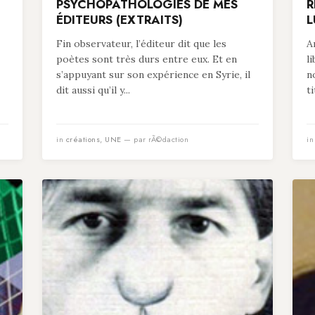
PSYCHOPATHOLOGIES DE MES
R
ÉDITEURS (EXTRAITS)
L
Fin observateur, l’éditeur dit que les
A
poètes sont très durs entre eux. Et en
l
s’appuyant sur son expérience en Syrie, il
n
dit aussi qu’il y...
t
in
créations
,
UNE
— par rÃ©daction
i