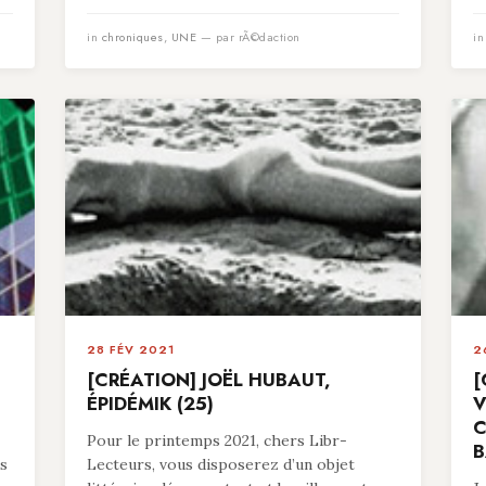
in
chroniques
,
UNE
— par rÃ©daction
i
28 FÉV 2021
2
[CRÉATION] JOËL HUBAUT,
[
ÉPIDÉMIK (25)
V
C
Pour le printemps 2021, chers Libr-
B
es
Lecteurs, vous disposerez d’un objet