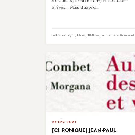
d’Ovaine » (Tristan Felix) et nos Libr-
brèves… Mais d’abord...
in
Livres reçus
,
News
,
UNE
— par Fabrice Thumerel
25 FÉV 2021
[CHRONIQUE] JEAN-PAUL