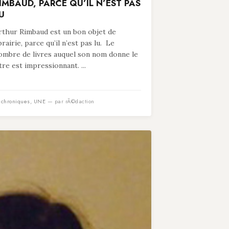
IMBAUD, PARCE QU’IL N’EST PAS
U
rthur Rimbaud est un bon objet de
ibrairie, parce qu’il n’est pas lu. Le
ombre de livres auquel son nom donne le
itre est impressionnant. ...
n
chroniques
,
UNE
— par rÃ©daction