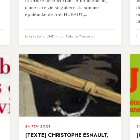
littéraire déconcertant et bouillonnant,
J
d’une rare vie singulière : la somme
d
épidémike de Joël HUBAUT,...
d
I
in
créations
,
UNE
— par Fabrice Thumerel
i
24 FÉV 2021
2
[TEXTE] CHRISTOPHE ESNAULT,
[