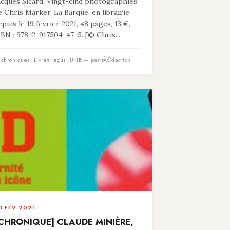
acques Sicard, Vingt-cinq photographies
e Chris Marker, La Barque, en librairie
epuis le 19 février 2021, 48 pages, 13 €,
SBN : 978-2-917504-47-5. [© Chris...
n
chroniques
,
Livres reçus
,
UNE
— par rÃ©daction
3 FÉV 2021
CHRONIQUE] CLAUDE MINIÈRE,