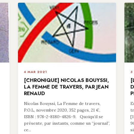
4 MAR 2021
3
[CHRONIQUE] NICOLAS BOUYSSI,
[
LA FEMME DE TRAVERS, PAR JEAN
D
RENAUD
P
Nicolas Bouyssi, La Femme de travers,
E
P.O.L, novembre 2020, 352 pages, 21 €,
t
ISBN : 978-2-8180-4826-9. Quoiqu’il se
[
présente, par instants, comme un “journal”,
9
ce...
si