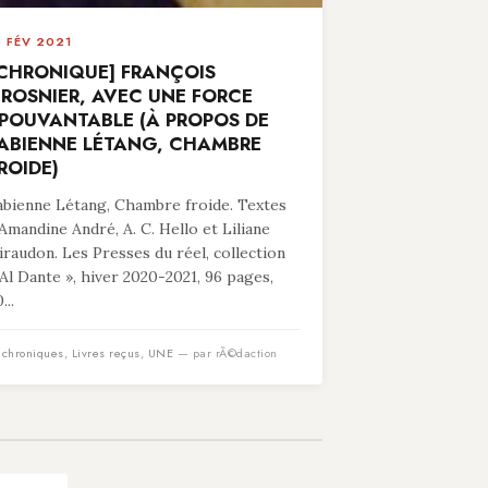
8 FÉV 2021
CHRONIQUE] FRANÇOIS
ROSNIER, AVEC UNE FORCE
POUVANTABLE (À PROPOS DE
ABIENNE LÉTANG, CHAMBRE
ROIDE)
abienne Létang, Chambre froide. Textes
’Amandine André, A. C. Hello et Liliane
iraudon. Les Presses du réel, collection
 Al Dante », hiver 2020-2021, 96 pages,
...
n
chroniques
,
Livres reçus
,
UNE
— par rÃ©daction