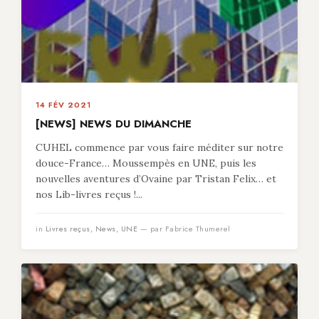
14 FÉV 2021
[NEWS] NEWS DU DIMANCHE
CUHEL commence par vous faire méditer sur notre
douce-France… Moussempès en UNE, puis les
nouvelles aventures d’Ovaine par Tristan Felix… et
nos Lib-livres reçus !...
in
Livres reçus
,
News
,
UNE
— par Fabrice Thumerel