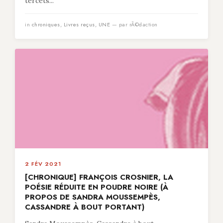
tercets...
in
chroniques
,
Livres reçus
,
UNE
— par rÃ©daction
2 FÉV 2021
[CHRONIQUE] FRANÇOIS CROSNIER, LA
POÉSIE RÉDUITE EN POUDRE NOIRE (À
PROPOS DE SANDRA MOUSSEMPÈS,
CASSANDRE À BOUT PORTANT)