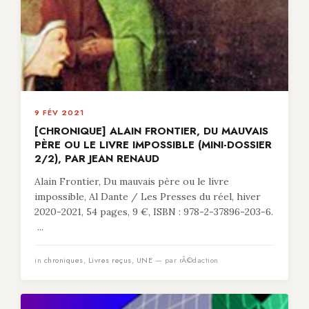
9 FÉV 2021
[CHRONIQUE] ALAIN FRONTIER, DU MAUVAIS
PÈRE OU LE LIVRE IMPOSSIBLE (MINI-DOSSIER
2/2), PAR JEAN RENAUD
Alain Frontier, Du mauvais père ou le livre
impossible, Al Dante / Les Presses du réel, hiver
2020-2021, 54 pages, 9 €, ISBN : 978-2-37896-203-6.
...
in
chroniques
,
Livres reçus
,
UNE
— par rÃ©daction