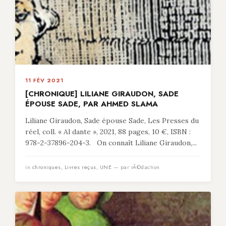
11 FÉV 2021
[CHRONIQUE] LILIANE GIRAUDON, SADE
ÉPOUSE SADE, PAR AHMED SLAMA
Liliane Giraudon, Sade épouse Sade, Les Presses du
réel, coll. « Al dante », 2021, 88 pages, 10 €, ISBN :
978-2-37896-204-3. On connaît Liliane Giraudon,...
in
chroniques
,
Livres reçus
,
UNE
— par rÃ©daction