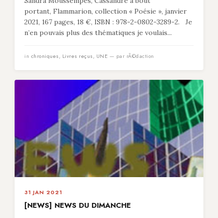
Sandra Moussempès, Cassandre à bout
portant, Flammarion, collection « Poésie », janvier
2021, 167 pages, 18 €, ISBN : 978-2-0802-3289-2. Je
n’en pouvais plus des thématiques je voulais...
in
chroniques
,
Livres reçus
,
UNE
— par rÃ©daction
31 JAN 2021
[NEWS] NEWS DU DIMANCHE