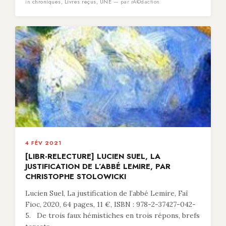
in
chroniques
,
Livres reçus
,
UNE
— par rÃ©daction
4 FÉV 2021
[LIBR-RELECTURE] LUCIEN SUEL, LA
JUSTIFICATION DE L’ABBÉ LEMIRE, PAR
CHRISTOPHE STOLOWICKI
Lucien Suel, La justification de l’abbé Lemire, Faï
Fioc, 2020, 64 pages, 11 €, ISBN : 978-2-37427-042-
5. De trois faux hémistiches en trois répons, brefs