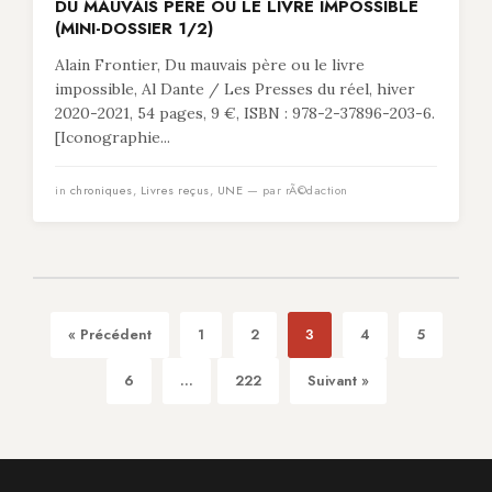
DU MAUVAIS PÈRE OU LE LIVRE IMPOSSIBLE
(MINI-DOSSIER 1/2)
Alain Frontier, Du mauvais père ou le livre
impossible, Al Dante / Les Presses du réel, hiver
2020-2021, 54 pages, 9 €, ISBN : 978-2-37896-203-6.
[Iconographie...
in
chroniques
,
Livres reçus
,
UNE
— par rÃ©daction
« Précédent
1
2
3
4
5
6
...
222
Suivant »