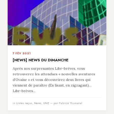
7 FÉV 2021
[NEWS] NEWS DU DIMANCHE
Après nos surprenantes Libr-brèves, vous
retrouverez les attendues « nouvelles aventures
d’Ovaine » et vous découvrirez deux livres qui
viennent de paraître (En lisant, en zigzagant)…
Libr-brèves...
in
Livres reçus
,
News
,
UNE
— par Fabrice Thumerel