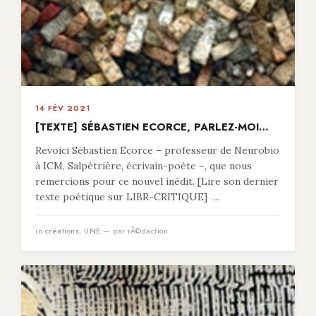
14 FÉV 2021
[TEXTE] SÉBASTIEN ECORCE, PARLEZ-MOI…
Revoici Sébastien Ecorce – professeur de Neurobio
à ICM, Salpètrière, écrivain-poète –, que nous
remercions pour ce nouvel inédit. [Lire son dernier
texte poétique sur LIBR-CRITIQUE] ...
in
créations
,
UNE
— par rÃ©daction