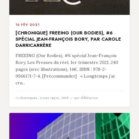
16 FÉV 2021
[CHRONIQUE] FREEING (OUR BODIES), #6
SPÉCIAL JEAN-FRANÇOIS BORY, PAR CAROLE
DARRICARRÈRE
FREEING (Our Bodies), #6 spécial Jean-François
Bory, Les Presses du réel, 1er trimestre 2021, 240
pages (avec illustrations), 14€, ISBN : 978-2-
9566171-7-4. [Précommander] « Longtemps j’ai
cru...
in
chroniques
,
Livres reçus
,
UNE
— par rÃ©daction