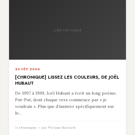
LIBR-CRITIQUE
24 FÉV 2004
[CHRONIQUE] LISSEZ LES COULEURS, DE JOËL
HUBAUT
De 1997 à 1999, Joël Hubaut a écrit un long poème,
Put-Put, dont chaque vers commence par « je
voudrais ». Plus que d’insister spécifiquement sur
le...
in
chroniques
— par Philippe Boisnard