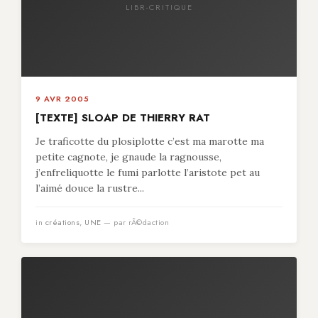
LIBR-CRITIQUE
9 AVR 2005
[TEXTE] SLOAP DE THIERRY RAT
Je traficotte du plosiplotte c’est ma marotte ma
petite cagnote, je gnaude la ragnousse,
j’enfreliquotte le fumi parlotte l’aristote pet au
l’aimé douce la rustre...
in
créations
,
UNE
— par rÃ©daction