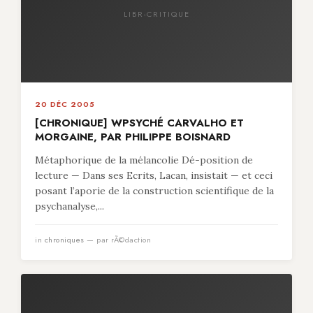
LIBR-CRITIQUE
20 DÉC 2005
[CHRONIQUE] WPSYCHÉ CARVALHO ET
MORGAINE, PAR PHILIPPE BOISNARD
Métaphorique de la mélancolie Dé-position de
lecture — Dans ses Ecrits, Lacan, insistait — et ceci
posant l’aporie de la construction scientifique de la
psychanalyse,...
in
chroniques
— par rÃ©daction