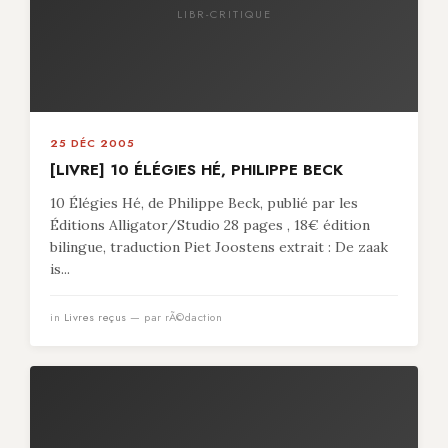
LIBR-CRITIQUE
25 DÉC 2005
[LIVRE] 10 ÉLÉGIES HÉ, PHILIPPE BECK
10 Élégies Hé, de Philippe Beck, publié par les
Éditions Alligator/Studio 28 pages , 18€ édition
bilingue, traduction Piet Joostens extrait : De zaak
is...
in
Livres reçus
— par rÃ©daction