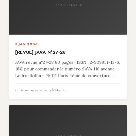
LIBR-CRITIQUE
3 JAN 2006
[REVUE] JAVA N°27-28
JAVA revue n°27-28 60 pages , ISSN : 2-909951-13-6,
18€ pour commander le numéro :JAVA 116 avenue
Ledru-Rollin – 75011 Paris 4ème de couverture :...
in
Livres reçus
— par rÃ©daction
LIBR-CRITIQUE