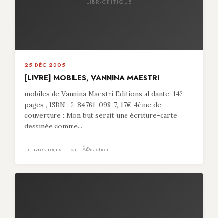
LIBR-CRITIQUE
25 DÉC 2005
[LIVRE] MOBILES, VANNINA MAESTRI
mobiles de Vannina Maestri Editions al dante, 143
pages , ISBN : 2-84761-098-7, 17€ 4ème de
couverture : Mon but serait une écriture-carte
dessinée comme...
in
Livres reçus
— par rÃ©daction