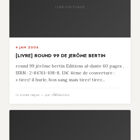
LIBR-CRITIQUE
4 JAN 2006
[LIVRE] ROUND 99 DE JERÔME BERTIN
round 99 jérôme bertin Editions al-dante 60 pages ,
ISBN : 2-84761-108-8, 13€ 4ème de couverture :
« tirez! il hurle, bon sang mais tirez! tirez...
in
Livres reçus
— par rÃ©daction