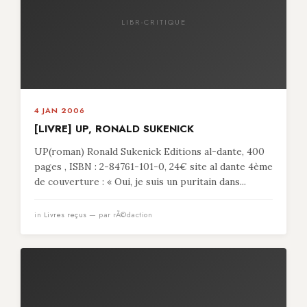
LIBR-CRITIQUE
4 JAN 2006
[LIVRE] UP, RONALD SUKENICK
UP(roman) Ronald Sukenick Editions al-dante, 400
pages , ISBN : 2-84761-101-0, 24€ site al dante 4ème
de couverture : « Oui, je suis un puritain dans...
in
Livres reçus
— par rÃ©daction