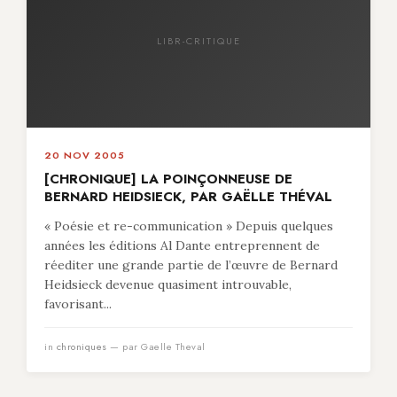
LIBR-CRITIQUE
20 NOV 2005
[CHRONIQUE] LA POINÇONNEUSE DE
BERNARD HEIDSIECK, PAR GAËLLE THÉVAL
« Poésie et re-communication » Depuis quelques
années les éditions Al Dante entreprennent de
réediter une grande partie de l’œuvre de Bernard
Heidsieck devenue quasiment introuvable,
favorisant...
in
chroniques
— par Gaelle Theval