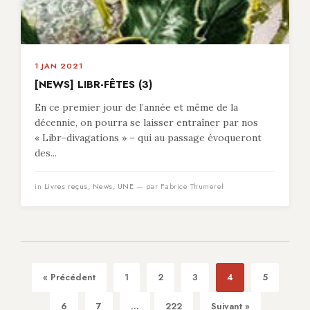
1 JAN 2021
[NEWS] LIBR-FÊTES (3)
En ce premier jour de l’année et même de la
décennie, on pourra se laisser entraîner par nos
« Libr-divagations » – qui au passage évoqueront
des...
in
Livres reçus
,
News
,
UNE
— par Fabrice Thumerel
« Précédent
1
2
3
4
5
6
7
...
222
Suivant »