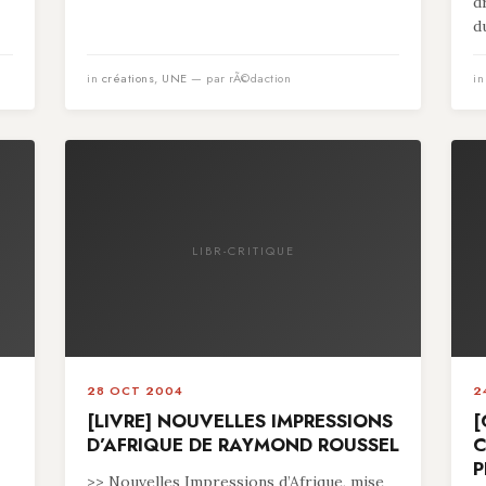
d
du
in
créations
,
UNE
— par rÃ©daction
i
LIBR-CRITIQUE
28 OCT 2004
2
[LIVRE] NOUVELLES IMPRESSIONS
[
D’AFRIQUE DE RAYMOND ROUSSEL
C
P
>> Nouvelles Impressions d’Afrique, mise