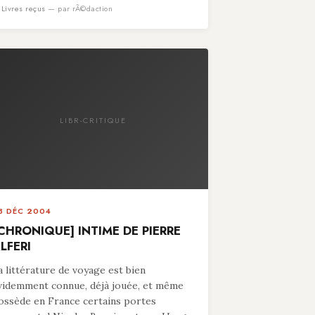
n
Livres reçus
— par rÃ©daction
LIBR-CRITIQUE
8 DÉC 2004
CHRONIQUE] INTIME DE PIERRE
LFERI
a littérature de voyage est bien
videmment connue, déjà jouée, et même
ossède en France certains portes