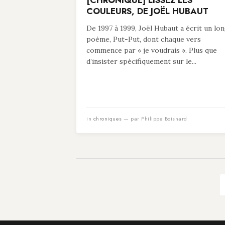
[CHRONIQUE] LISSEZ LES
COULEURS, DE JOËL HUBAUT
De 1997 à 1999, Joël Hubaut a écrit un lo
poème, Put-Put, dont chaque vers
commence par « je voudrais ». Plus que
d’insister spécifiquement sur le...
in
chroniques
— par Philippe Boisnard