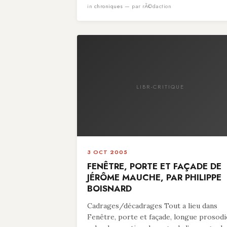
in
chroniques
— par rÃ©daction
LIBR-CRITIQUE
3 OCT 2005
FENÊTRE, PORTE ET FAÇADE DE
JÉRÔME MAUCHE, PAR PHILIPPE
BOISNARD
Cadrages/décadrages Tout a lieu dans
Fenêtre, porte et façade, longue prosodi