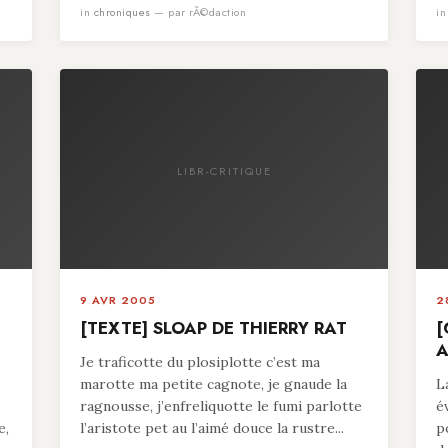
in
chroniques
— par rÃ©daction
i
LIBR-CRITIQUE
9 AVR 2005
2
[TEXTE] SLOAP DE THIERRY RAT
[
A
Je traficotte du plosiplotte c’est ma
marotte ma petite cagnote, je gnaude la
L
ragnousse, j’enfreliquotte le fumi parlotte
é
e,
l’aristote pet au l’aimé douce la rustre...
p