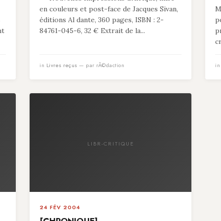
en couleurs et post-face de Jacques Sivan,
M
s
éditions Al dante, 360 pages, ISBN : 2-
p
nt
84761-045-6, 32 € Extrait de la...
p
c
in
Livres reçus
— par rÃ©daction
i
LIBR-CRITIQUE
24 FÉV 2004