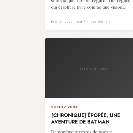
selon la question du regard, d’un regard
qui établit le livre comme une vision...
in
chroniques
— par Philippe Boisnard
LIBR-CRITIQUE
28 NOV 2004
[CHRONIQUE] ÉPOPÉE, UNE
AVENTURE DE BATMAN
De nombreux textes de poésie