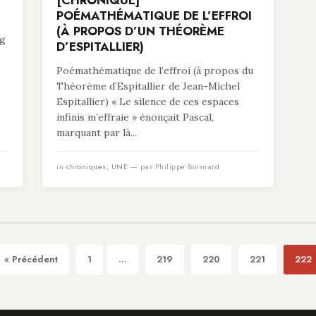
[CHRONIQUE]
POÉMATHÉMATIQUE DE L’EFFROI
(À PROPOS D’UN THÉORÈME
ng
D’ESPITALLIER)
Poémathématique de l’effroi (à propos du
Théorème d’Espitallier de Jean-Michel
Espitallier) « Le silence de ces espaces
infinis m’effraie » énonçait Pascal,
marquant par là...
in
chroniques
,
UNE
— par Philippe Boisnard
« Précédent
1
...
219
220
221
222