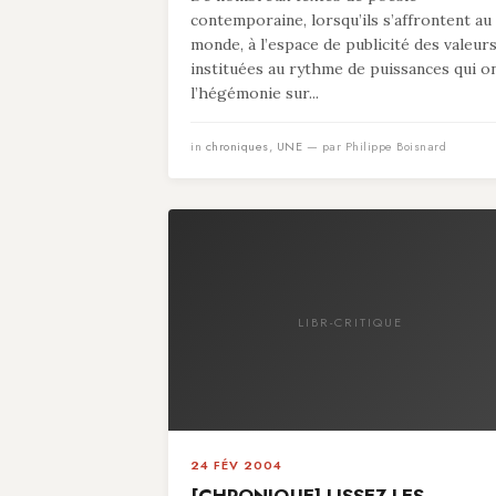
contemporaine, lorsqu’ils s’affrontent au
monde, à l’espace de publicité des valeur
instituées au rythme de puissances qui o
l’hégémonie sur...
in
chroniques
,
UNE
— par Philippe Boisnard
LIBR-CRITIQUE
24 FÉV 2004