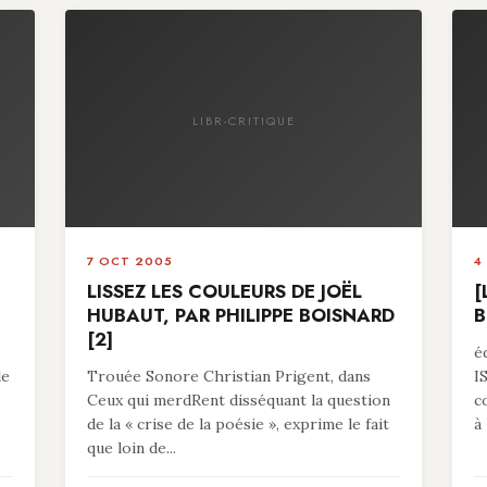
LIBR-CRITIQUE
7 OCT 2005
4
LISSEZ LES COULEURS DE JOËL
[
HUBAUT, PAR PHILIPPE BOISNARD
B
[2]
é
le
Trouée Sonore Christian Prigent, dans
I
Ceux qui merdRent disséquant la question
c
de la « crise de la poésie », exprime le fait
à 
que loin de...