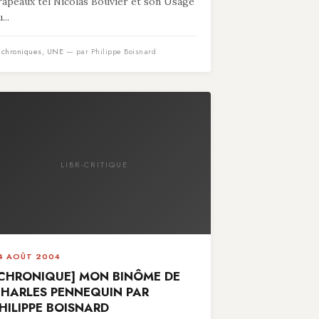
rapeaux tel Nicolas Bouvier et son Usage
...
n
chroniques
,
UNE
— par Philippe Boisnard
LIBR-CRITIQUE
4 AOÛT 2004
CHRONIQUE] MON BINÔME DE
HARLES PENNEQUIN PAR
HILIPPE BOISNARD