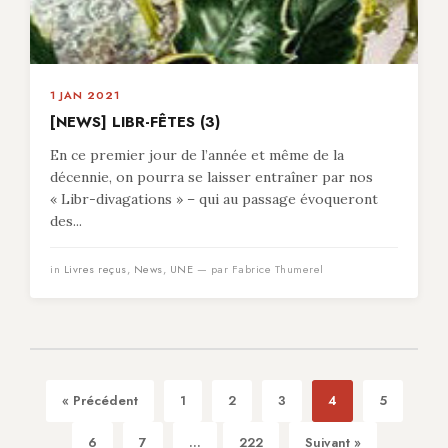
1 JAN 2021
[NEWS] LIBR-FÊTES (3)
En ce premier jour de l’année et même de la
décennie, on pourra se laisser entraîner par nos
« Libr-divagations » – qui au passage évoqueront
des...
in
Livres reçus
,
News
,
UNE
— par Fabrice Thumerel
« Précédent
1
2
3
4
5
6
7
...
222
Suivant »