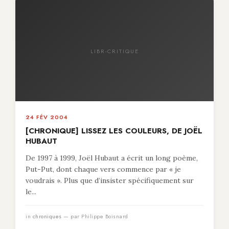
LIBR-CRITIQUE
24 FÉV 2004
[CHRONIQUE] LISSEZ LES COULEURS, DE JOËL
HUBAUT
De 1997 à 1999, Joël Hubaut a écrit un long poème,
Put-Put, dont chaque vers commence par « je
voudrais ». Plus que d’insister spécifiquement sur
le...
in
chroniques
— par Philippe Boisnard