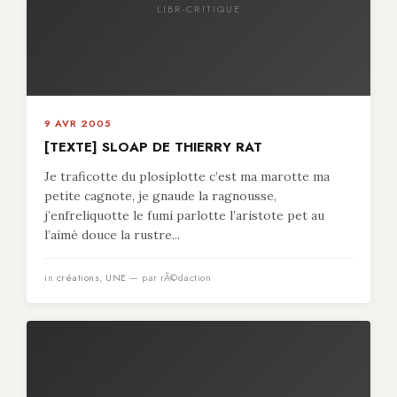
LIBR-CRITIQUE
9 AVR 2005
[TEXTE] SLOAP DE THIERRY RAT
Je traficotte du plosiplotte c’est ma marotte ma
petite cagnote, je gnaude la ragnousse,
j’enfreliquotte le fumi parlotte l’aristote pet au
l’aimé douce la rustre...
in
créations
,
UNE
— par rÃ©daction