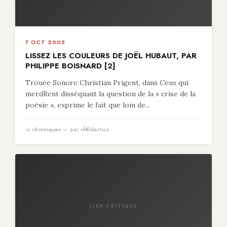
7 OCT 2005
LISSEZ LES COULEURS DE JOËL HUBAUT, PAR
PHILIPPE BOISNARD [2]
Trouée Sonore Christian Prigent, dans Ceux qui
merdRent disséquant la question de la « crise de la
poésie », exprime le fait que loin de...
in
chroniques
— par rÃ©daction
LIBR-CRITIQUE